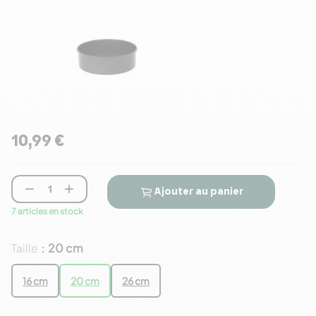
10,99 €


Ajouter au panier
7 articles en stock
Taille
20 cm
:
16 cm
20 cm
26 cm