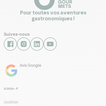
Pour toutes vos aventures
gastronomiques !
Suivez-nous
Avis Google
4.8
Voir les 461 avis
© 2026 - Pour Les Gourmets
arrow_drop_down
Conditions Générales de Ventes