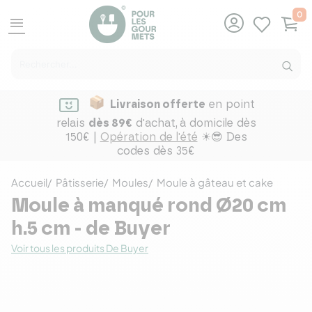
0
menu
Livraison offerte
en point
relais
dès 89€
d'achat,
à domicile dès
150€ |
Opération de l'été
☀😎 Des
codes dès 35€
Accueil
Pâtisserie
Moules
Moule à gâteau et cake
Moule à manqué rond Ø20 cm
h.5 cm - de Buyer
Voir tous les produits De Buyer