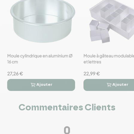
Moule cylindrique en aluminium Ø
Moule à gâteau modulable
favorite_border
favorite_border
16 cm
et lettres
27,26 €
22,99 €
Ajouter
Ajouter




Commentaires Clients
0