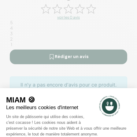
voir les 0 avis
5
4
3
2
1
Rédiger un avis
Il n'y a pas encore d'avis pour ce produit.
Des offres toute l’année
Profitez de promotions tout au
long de l'année sur des