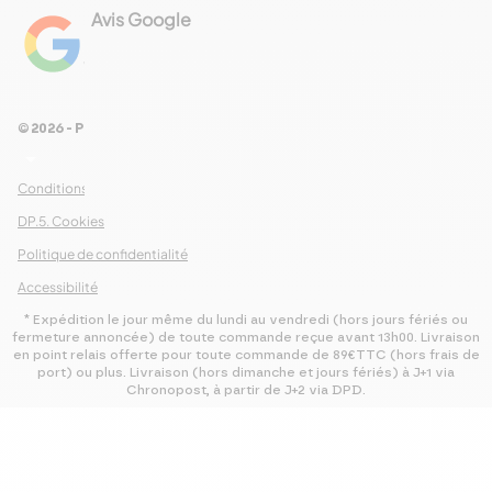
Avis Google
4.8
Voir les 461 avis
© 2026 - Pour Les Gourmets
arrow_drop_down
Conditions Générales de Ventes
DP.5. Cookies
Politique de confidentialité
Accessibilité
* Expédition le jour même du lundi au vendredi (hors jours fériés ou
fermeture annoncée) de toute commande reçue avant 13h00. Livraison
en point relais offerte pour toute commande de 89€TTC (hors frais de
port) ou plus. Livraison (hors dimanche et jours fériés) à J+1 via
Chronopost, à partir de J+2 via DPD.