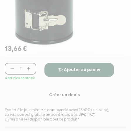
13,66 €


Ajouter au panier
4 articles en stock
Créer un devis
Expédié le jour même si commandé avant 13h00 (lun-ven)
*
La livraison est gratuite en point relais dès
89€TTC
*
Livraison à J+1 disponible pour ce produit
*