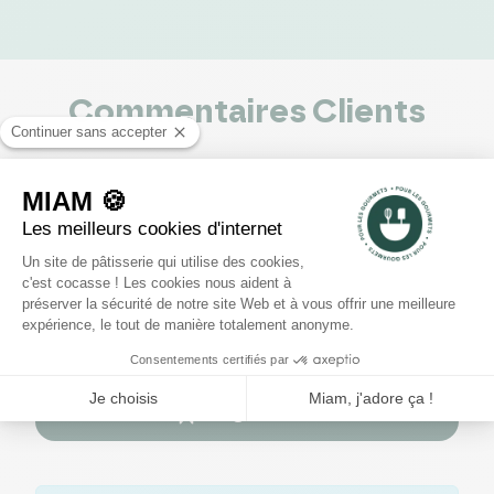
Commentaires Clients
0
voir les 0 avis
5
4
3
2
1
Rédiger un avis