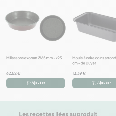
Millassons exopan Ø 65 mm - x25
Moule à cake coins arrondi
favorite_border
favorite_border
cm - de Buyer
62,52 €
13,39 €
Ajouter
Ajouter




Les recettes liées au produit