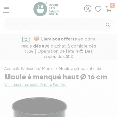
0
menu
Livraison offerte
en point
relais
dès 89€
d'achat,
à domicile dès
150€ |
Opération de l'été
☀😎 Des
codes dès 35€
Accueil
Pâtisserie
Moules
Moule à gâteau et cake
Moule à manqué haut Ø 16 cm
Voir tous les produits Mallard Ferrière