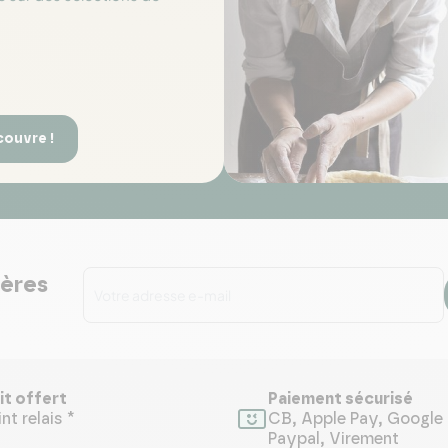
couvre !
ières
it offert
Paiement sécurisé
nt relais *
CB, Apple Pay, Google 
Paypal, Virement