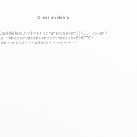
Créer un devis
Expédié le jour même si commandé avant 13h00 (lun-ven)
*
La livraison est gratuite en point relais dès
89€TTC
*
Livraison à J+1 disponible pour ce produit
*