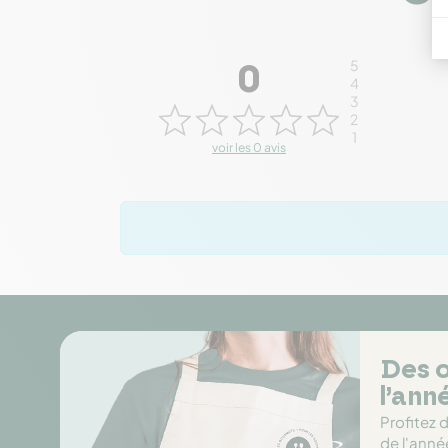
5
0
4
3
2
1
voir les 0 avis
Des o
l’ann
Profitez 
de l'anné