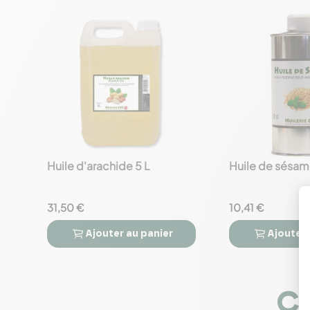
Huile d'arachide 5 L
Huile de sésam
favorite_border
favorite_border
31,50 €
10,41 €
Ajouter
au panier
Ajouter




Co