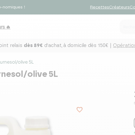
o-nomiques !
Recettes
Créateurs
Co
rs 🔥
int relais
dès 89€
d'achat,
à domicile dès 150€ |
Opération
urnesol/olive 5L
rnesol/olive 5L
favorite_border