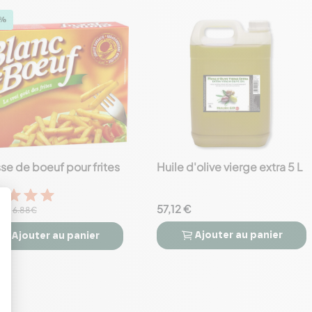
3%
se de boeuf pour frites
Huile d'olive vierge extra 5 L
favorite_border
 €
57,12 €
6.88€
Ajouter
au panier
Ajouter
au panier


