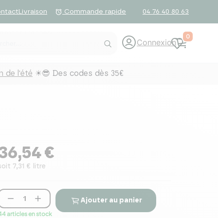
ntact
Livraison
04 76 40 80 63
alarm
Commande rapide
0
Connexion
 de l'été
☀😎 Des codes dès 35€
36,54 €
soit 7,31 € litre


Ajouter au panier
44 articles en stock