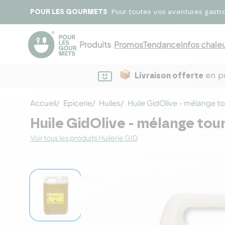
POUR LES GOURMETS
Pour toutes vos aventures gastr
Produits
Promos
Tendance
Infos chaleu
Livraison offerte
en po
Accueil
Epicerie
Huiles
Huile GidOlive - mélange to
Huile GidOlive - mélange tou
Voir tous les produits Huilerie GID