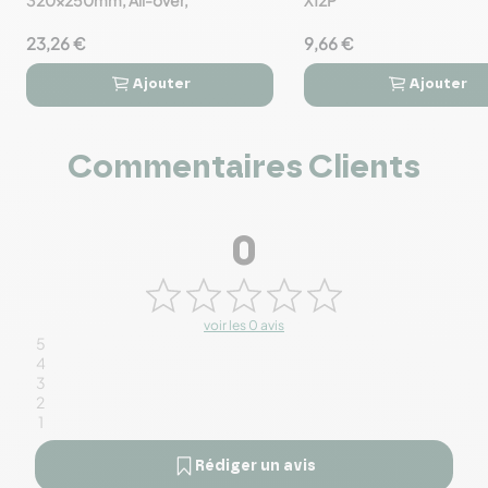
23,26 €
9,66 €
Ajouter
Ajouter




Commentaires Clients
0
voir les 0 avis
5
4
3
2
1
Rédiger un avis