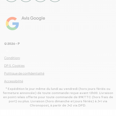
Avis Google
4.8
Voir les 461 avis
© 2026 - Pour Les Gourmets
arrow_drop_down
Conditions Générales de Ventes
DP.5. Cookies
Politique de confidentialité
Accessibilité
* Expédition le jour même du lundi au vendredi (hors jours fériés ou
fermeture annoncée) de toute commande reçue avant 13h00. Livraison
en point relais offerte pour toute commande de 89€TTC (hors frais de
port) ou plus. Livraison (hors dimanche et jours fériés) à J+1 via
Chronopost, à partir de J+2 via DPD.