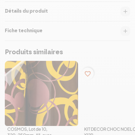
Détails du produit
Fiche technique
Produits similaires
favorite_border
COSMOS, Lot de 10,
KIT DECOR CHOC NOEL 
favorite_border
320x250mm, All-over,
X12P