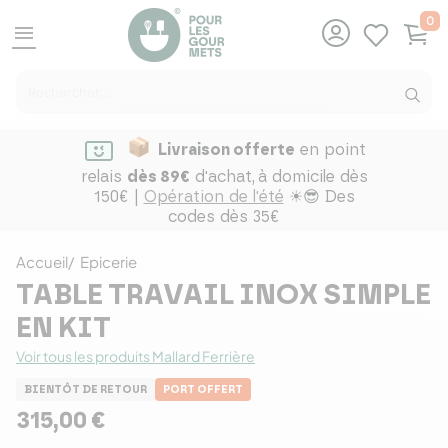
0
menu
Livraison offerte
en point
relais
dès 89€
d'achat,
à domicile dès
150€ |
Opération de l'été
☀😎 Des
codes dès 35€
Accueil
Epicerie
TABLE TRAVAIL INOX SIMPLE
EN KIT
Voir tous les produits Mallard Ferrière
BIENTÔT DE RETOUR
PORT OFFERT
315,00 €