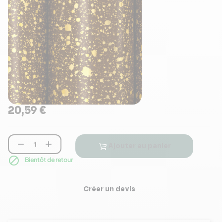
20,59 €


Ajouter au panier

Bientôt de retour
Créer un devis