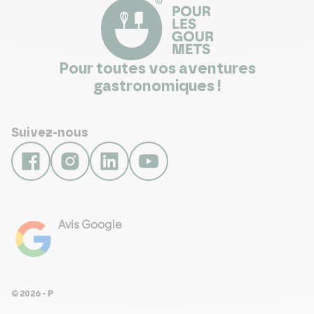
Pour toutes vos aventures
gastronomiques !
Suivez-nous
Avis Google
4.8
Voir les 461 avis
© 2026 - Pour Les Gourmets
arrow_drop_down