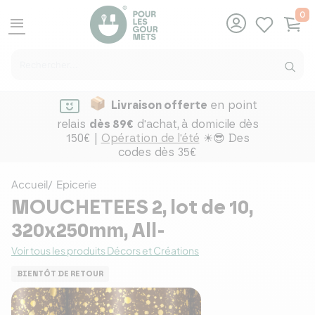
0
menu
Livraison offerte
en point
relais
dès 89€
d'achat,
à domicile dès
150€ |
Opération de l'été
☀😎 Des
codes dès 35€
Accueil
Epicerie
MOUCHETEES 2, lot de 10,
320x250mm, All-
Voir tous les produits Décors et Créations
BIENTÔT DE RETOUR