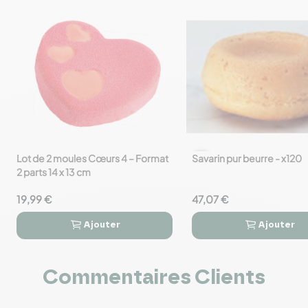
Lot de 2 moules Cœurs 4 – Format
Savarin pur beurre - x120
favorite_border
favorite_border
2 parts 14 x 13 cm
19,99 €
47,07 €
Ajouter
Ajouter




Commentaires Clients