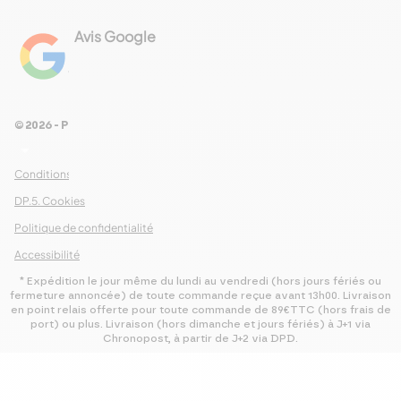
Avis Google
4.8
Voir les 461 avis
© 2026 - Pour Les Gourmets
arrow_drop_down
Conditions Générales de Ventes
DP.5. Cookies
Politique de confidentialité
Accessibilité
* Expédition le jour même du lundi au vendredi (hors jours fériés ou
fermeture annoncée) de toute commande reçue avant 13h00. Livraison
en point relais offerte pour toute commande de 89€TTC (hors frais de
port) ou plus. Livraison (hors dimanche et jours fériés) à J+1 via
Chronopost, à partir de J+2 via DPD.