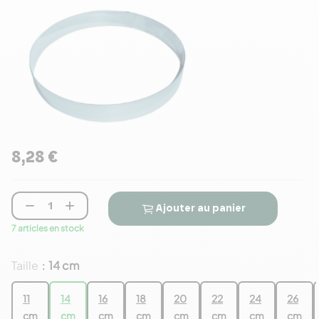
8,28 €


Ajouter au panier
7 articles en stock
Taille
14 cm
:
11
14
16
18
20
22
24
26
cm
cm
cm
cm
cm
cm
cm
cm