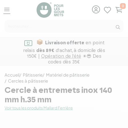
0
menu
Livraison offerte
en point
relais
dès 89€
d'achat,
à domicile dès
150€ |
Opération de l'été
☀😎 Des
codes dès 35€
Accueil
Pâtisserie
Matériel de pâtisserie
Cercles à pâtisserie
Cercle à entremets inox 140
mm h.35 mm
Voir tous les produits Mallard Ferrière