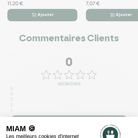
11,20 €
7,07 €
Ajouter
Ajouter




Commentaires Clients
0
voir les 0 avis
5
4
3
2
1
Rédiger un avis