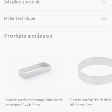
Détails du produit
Fiche technique
Produits similaires
Cercle perforé rectangulaire bord
Cercle perforé bord droit 
favorite_border
favorite_border
droit inox12x4 h.2 cm
d5.5cm h2cm