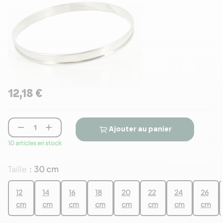
12,18 €


Ajouter au panier
10 articles en stock
Taille
30 cm
:
12
14
16
18
20
22
24
26
cm
cm
cm
cm
cm
cm
cm
cm