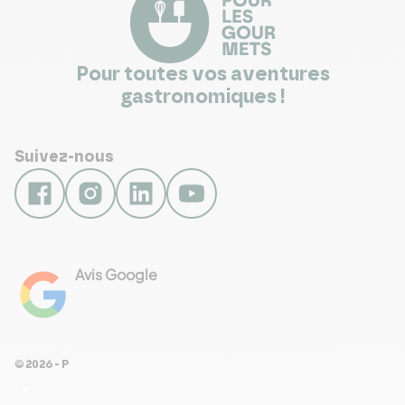
Pour toutes vos aventures
gastronomiques !
Suivez-nous
Avis Google
4.8
Voir les 461 avis
© 2026 - Pour Les Gourmets
arrow_drop_down