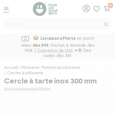
0
menu
Livraison offerte
en point
relais
dès 89€
d'achat,
à domicile dès
150€ |
Opération de l'été
☀😎 Des
codes dès 35€
Accueil
Pâtisserie
Matériel de pâtisserie
Cercles à pâtisserie
Cercle à tarte inox 300 mm
Voir tous les produits Matfer