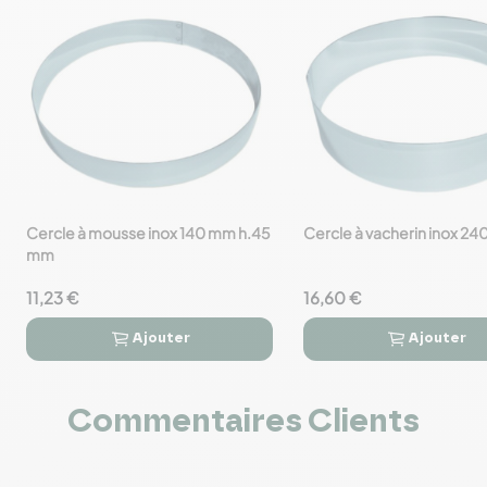
Cercle à mousse inox 140 mm h.45
Cercle à vacherin inox 2
favorite_border
favorite_border
mm
11,23 €
16,60 €
Ajouter
Ajouter




Commentaires Clients