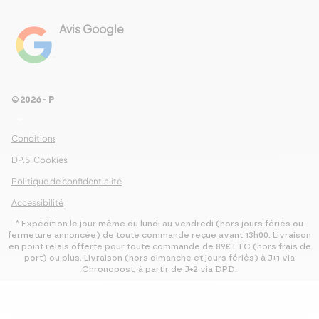
Avis Google
4.8
Voir les 461 avis
© 2026 - Pour Les Gourmets
arrow_drop_down
Conditions Générales de Ventes
DP.5. Cookies
Politique de confidentialité
Accessibilité
* Expédition le jour même du lundi au vendredi (hors jours fériés ou
fermeture annoncée) de toute commande reçue avant 13h00. Livraison
en point relais offerte pour toute commande de 89€TTC (hors frais de
port) ou plus. Livraison (hors dimanche et jours fériés) à J+1 via
Chronopost, à partir de J+2 via DPD.