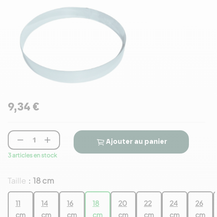
9,34 €


Ajouter au panier
3 articles en stock
Taille
18 cm
:
11
14
16
18
20
22
24
26
cm
cm
cm
cm
cm
cm
cm
cm