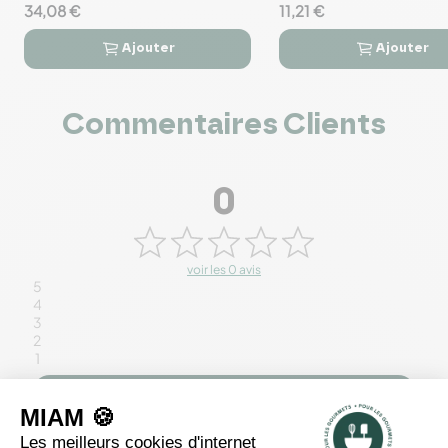
34,08 €
11,21 €
Ajouter
Ajouter




Commentaires Clients
0
voir les 0 avis
5
4
3
2
1
Rédiger un avis