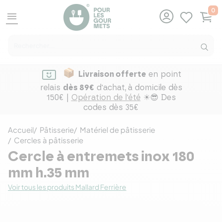
0
menu
Livraison offerte
en point
relais
dès 89€
d'achat,
à domicile dès
150€ |
Opération de l'été
☀😎 Des
codes dès 35€
Accueil
Pâtisserie
Matériel de pâtisserie
Cercles à pâtisserie
Cercle à entremets inox 180
mm h.35 mm
Voir tous les produits Mallard Ferrière