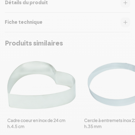
Détails du produit
Fiche technique
Produits similaires
Cadre coeur en inox de 24 cm
Cercle à entremets inox
favorite_border
favorite_border
h.4.5 cm
h.35 mm