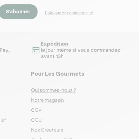
S’abonner
Politique de confidentialité
Expédition
Pay,
le jour même si vous commandez
avant 13h
Pour Les Gourmets
Qui sommes-nous ?
Notre magasin
CGV
ais*
CGU
Nos Créateurs