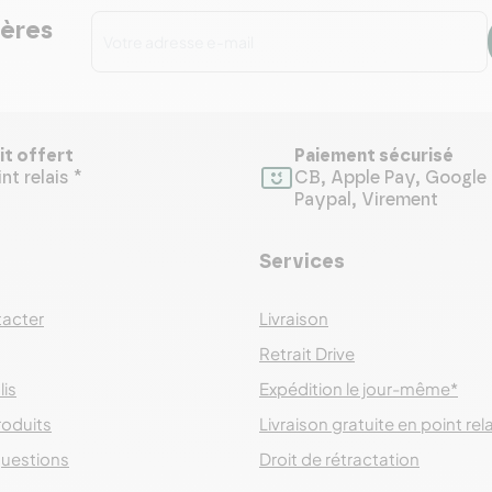
ières
it offert
Paiement sécurisé
nt relais *
CB, Apple Pay, Google 
Paypal, Virement
Services
acter
Livraison
Retrait Drive
lis
Expédition le jour-même*
roduits
Livraison gratuite en point rel
questions
Droit de rétractation