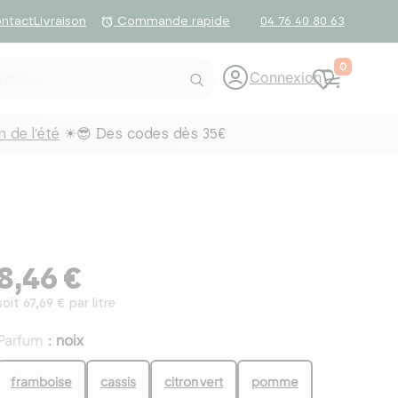
ntact
Livraison
04 76 40 80 63
alarm
Commande rapide
0
Connexion
 de l'été
☀😎 Des codes dès 35€
8,46 €
soit 67,69 € par litre
Parfum
noix
:
framboise
cassis
citron vert
pomme