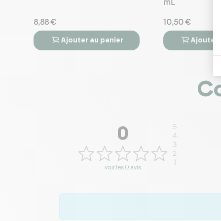
mL
8,88 €
10,50 €
Ajouter
au panier
Ajouter




Co
5
0
4
3
2
1
voir les 0 avis