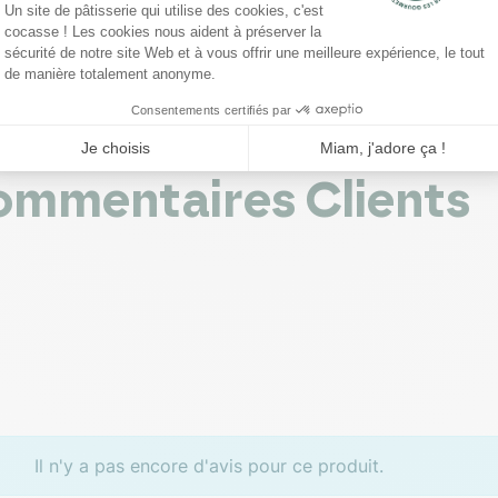
50 m
9,09 €
6,30
au panier
Ajouter
au panier



mmentaires Clients
Il n'y a pas encore d'avis pour ce produit.