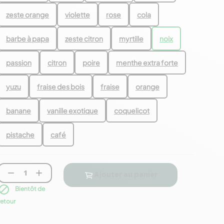
zeste orange
violette
rose
cola
barbe à papa
zeste citron
myrtille
noix
passion
citron
poire
menthe extra forte
yuzu
fraise des bois
fraise
orange
banane
vanille exotique
coquelicot
pistache
café


Ajouter au panier

Bientôt de
retour