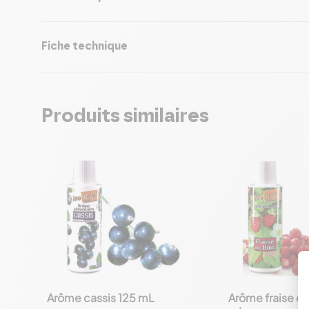
Fiche technique
Produits similaires
Arôme cassis 125 mL
Arôme fraise de
favorite_border
favorite_border