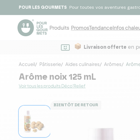
POUR LES GOURMETS
Pour toutes vos aventures gastr
Produits
Promos
Tendance
Infos chaleu
Livraison offerte
en po
Accueil
Pâtisserie
Aides culinaires
Arômes
Arôme
Arôme noix 125 mL
Voir tous les produits Déco'Relief
BIENTÔT DE RETOUR