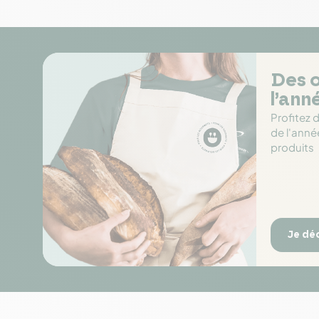
Des o
l’ann
Profitez 
de l'anné
produits
Je dé