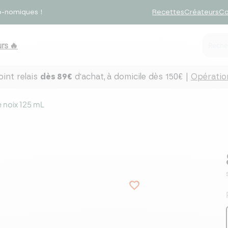
o-nomiques !
Recettes
Créateurs
Co
rs 🔥
int relais
dès 89€
d'achat,
à domicile dès 150€ |
Opération
 noix 125 mL
favorite_border