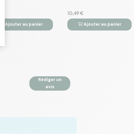
l
 €
10,49 €
Ajouter
au panier
Ajouter
au panier



Rédiger un
avis