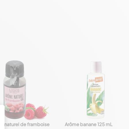
e naturel de framboise
Arôme banane 125 mL
favorite_border