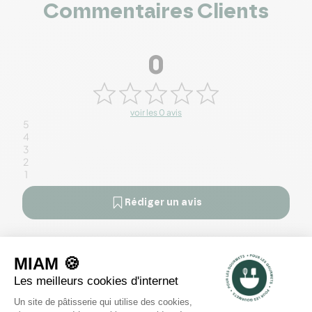
Commentaires Clients
0
voir les 0 avis
5
4
3
2
1
Rédiger un avis
Il n'y a pas encore d'avis pour ce produit.