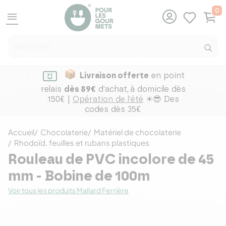
0
menu
Livraison offerte
en point
relais
dès 89€
d'achat,
à domicile dès
150€ |
Opération de l'été
☀😎 Des
codes dès 35€
Accueil
Chocolaterie
Matériel de chocolaterie
Rhodoïd, feuilles et rubans plastiques
Rouleau de PVC incolore de 45
mm - Bobine de 100m
Voir tous les produits Mallard Ferrière