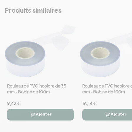
Produits similaires
Rouleau de PVC incolore de 35
Rouleau de PVC incolore 
favorite_border
favorite_border
mm - Bobine de 100m
mm - Bobine de 100m
9,42 €
16,14 €
Ajouter
Ajouter



