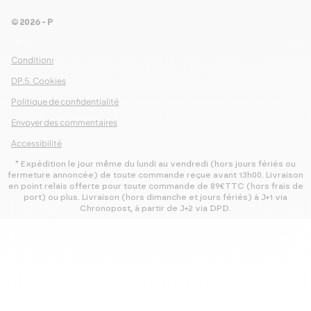
© 2026 - Pour Les Gourmets
arrow_drop_down
Conditions Générales de Ventes
DP.5. Cookies
Politique de confidentialité
Envoyer des commentaires
Accessibilité
* Expédition le jour même du lundi au vendredi (hors jours fériés ou
fermeture annoncée) de toute commande reçue avant 13h00. Livraison
en point relais offerte pour toute commande de 89€TTC (hors frais de
port) ou plus. Livraison (hors dimanche et jours fériés) à J+1 via
Chronopost, à partir de J+2 via DPD.