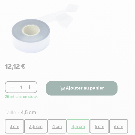
12,12 €


Ajouter au panier
25 articles en stock
Taille
4,5 cm
:
3 cm
3,5 cm
4 cm
4,5 cm
5 cm
6 cm