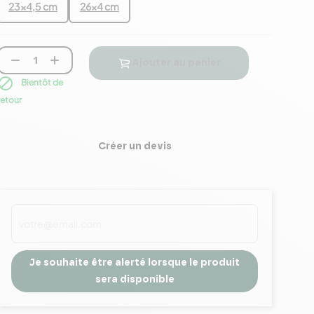
23x4,5 cm
26x4 cm


Ajouter au panier

Bientôt de
retour
Créer un devis
Je souhaite être alerté lorsque le produit
sera disponible