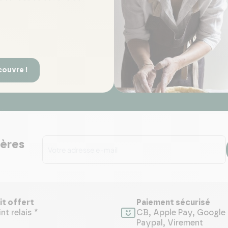
couvre !
ières
it offert
Paiement sécurisé
nt relais *
CB, Apple Pay, Google 
Paypal, Virement