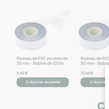
Rouleau de PVC incolore de
Rouleau de PVC
favorite_border
favorite_border
35 mm - Bobine de 100m
50 mm - Bobin
9,42 €
13,46 €
Ajouter
au panier
Ajouter




Co