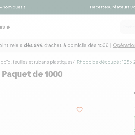
o-nomiques !
Recettes
Créateurs
Co
rs 🔥
int relais
dès 89€
d'achat,
à domicile dès 150€ |
Opération
doïd, feuilles et rubans plastiques
Rhodoide découpé : 125 x 
- Paquet de 1000
favorite_border