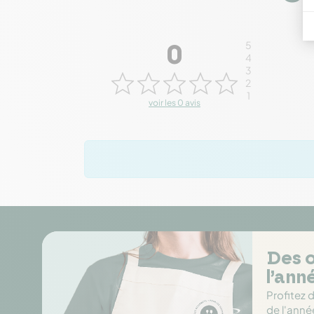
5
0
4
3
2
1
voir les 0 avis
Des o
l’ann
Profitez 
de l'anné