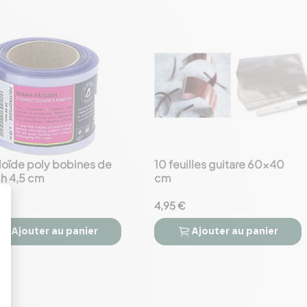
oïde poly bobines de
10 feuilles guitare 60x40
favorite_border
 h 4,5 cm
cm
€
4,95 €
Ajouter
au panier
Ajouter
au panier


