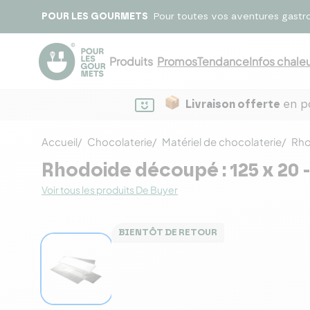
POUR LES GOURMETS
Pour toutes vos aventures gastr
Produits
Promos
Tendance
Infos chaleu
Livraison offerte
en po
Accueil
Chocolaterie
Matériel de chocolaterie
Rho
Rhodoide découpé : 125 x 20 
Voir tous les produits De Buyer
BIENTÔT DE RETOUR