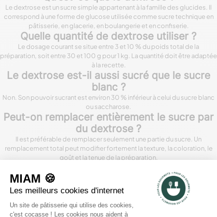
Le dextrose est un sucre simple appartenant à la famille des glucides. Il
correspond à une forme de glucose utilisée comme sucre technique en
pâtisserie, en glacerie, en boulangerie et en confiserie.
Quelle quantité de dextrose utiliser ?
Le dosage courant se situe entre 3 et 10 % du poids total de la
préparation, soit entre 30 et 100 g pour 1 kg. La quantité doit être adaptée
à la recette.
Le dextrose est-il aussi sucré que le sucre
blanc ?
Non. Son pouvoir sucrant est environ 30 % inférieur à celui du sucre blanc
ou saccharose.
Peut-on remplacer entièrement le sucre par
du dextrose ?
Il est préférable de remplacer seulement une partie du sucre. Un
remplacement total peut modifier fortement la texture, la coloration, le
goût et la tenue de la préparation.
Pourquoi utiliser du dextrose dans une glace
?
Le dextrose abaisse le point de congélation de la préparation. Il aide ainsi
à obtenir une glace plus souple, plus facile à servir et moins sujette à la
formation de gros cristaux.