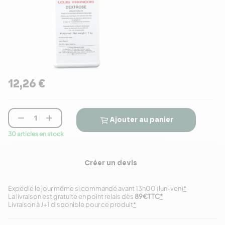
12,26 €


Ajouter au panier
30 articles en stock
Créer un devis
Expédié le jour même si commandé avant 13h00 (lun-ven)
*
La livraison est gratuite en point relais dès
89€TTC
*
Livraison à J+1 disponible pour ce produit
*