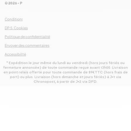
© 2026 - Pour Les Gourmets
arrow_drop_down
Conditions Générales de Ventes
DP.5. Cookies
Politique de confidentialité
Envoyer des commentaires
Accessibilité
* Expédition le jour même du lundi au vendredi (hors jours fériés ou
fermeture annoncée) de toute commande reçue avant 13h00. Livraison
en point relais offerte pour toute commande de 89€TTC (hors frais de
port) ou plus. Livraison (hors dimanche et jours fériés) à J+1 via
Chronopost, à partir de J+2 via DPD.