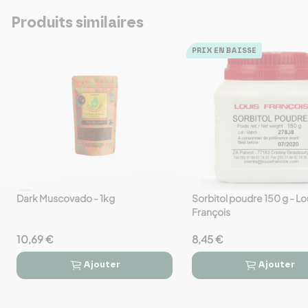
Produits similaires
PRIX EN BAISSE
Dark Muscovado - 1kg
Sorbitol poudre 150 g - Lo
favorite_border
favorite_border
François
10,69 €
8,45 €
Ajouter
Ajouter



