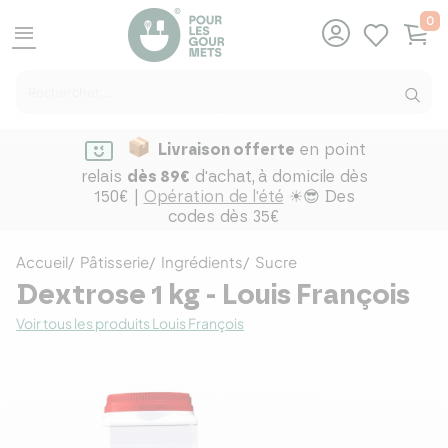
0
menu
Livraison offerte
en point
relais
dès 89€
d'achat,
à domicile dès
150€ |
Opération de l'été
☀😎 Des
codes dès 35€
Accueil
Pâtisserie
Ingrédients
Sucre
Dextrose 1 kg - Louis François
Voir tous les produits Louis François