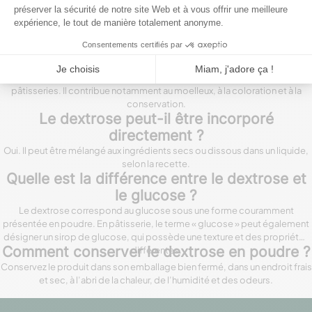
Le dextrose évite-t-il la cristallisation ?
Il possède une action anti-cristallisante qui peut améliorer la régularité et la
texture des confiseries, glaçages, nappages et préparations glacées.
Peut-on utiliser le dextrose pour les
pâtisseries ?
Oui. Il convient aux madeleines, cakes, biscuits, viennoiseries et autres
pâtisseries. Il contribue notamment au moelleux, à la coloration et à la
conservation.
Le dextrose peut-il être incorporé
directement ?
Oui. Il peut être mélangé aux ingrédients secs ou dissous dans un liquide,
selon la recette.
Quelle est la différence entre le dextrose et
le glucose ?
Le dextrose correspond au glucose sous une forme couramment
présentée en poudre. En pâtisserie, le terme « glucose » peut également
désigner un sirop de glucose, qui possède une texture et des propriétés
Comment conserver le dextrose en poudre ?
différentes.
Conservez le produit dans son emballage bien fermé, dans un endroit frais
et sec, à l’abri de la chaleur, de l’humidité et des odeurs.