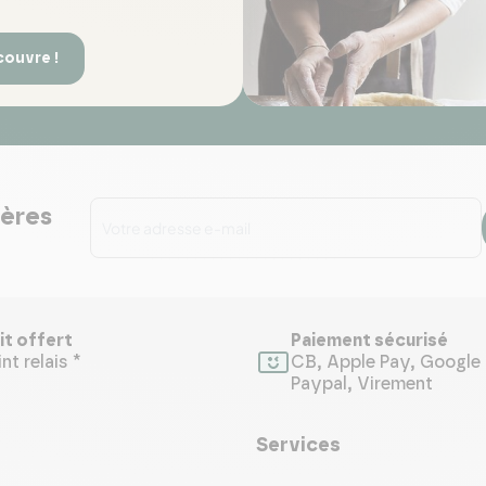
couvre !
ières
it offert
Paiement sécurisé
nt relais *
CB, Apple Pay, Google 
Paypal, Virement
Services