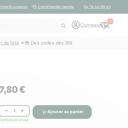
ntact
Livraison
04 76 40 80 63
alarm
Commande rapide
0
Connexion
 de l'été
☀😎 Des codes dès 35€
7,80 €


Ajouter au panier
4 articles en stock