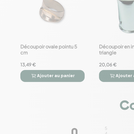
Découpoir ovale pointu 5
Découpoir en i
favorite_border
favorite_border
cm
triangle
13,49 €
20,06 €
Ajouter
au panier
Ajouter




Co
5
0
4