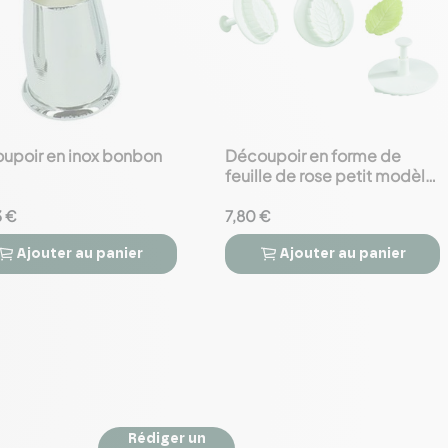
upoir en inox bonbon
Découpoir en forme de
favorite_border
feuille de rose petit modèle
- 1 Boîtes de 3 Pièces
3 €
7,80 €
Ajouter
au panier
Ajouter
au panier



Rédiger un