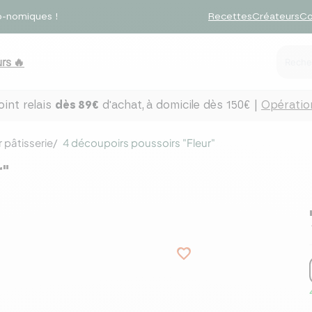
o-nomiques !
Recettes
Créateurs
Co
rs 🔥
int relais
dès 89€
d'achat,
à domicile dès 150€ |
Opération
 pâtisserie
4 découpoirs poussoirs "Fleur"
"
favorite_border