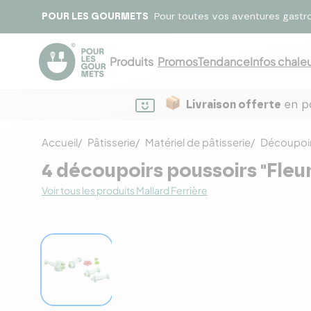
POUR LES GOURMETS
Pour toutes vos aventures gastr
Produits
Promos
Tendance
Infos chaleu
Livraison offerte
en po
Accueil
Pâtisserie
Matériel de pâtisserie
Découpoir
4 découpoirs poussoirs "Fleur
Voir tous les produits Mallard Ferrière