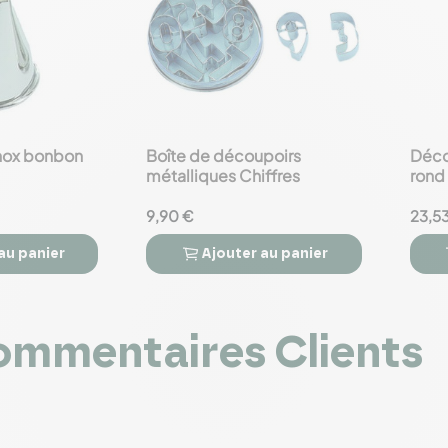
nox bonbon
Boîte de découpoirs
Déco
favorite_border
favorite_border
métalliques Chiffres
rond
9,90 €
23,5
au panier
Ajouter
au panier



mmentaires Clients