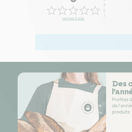
3
2
1
voir les 0 avis
Des o
l’ann
Profitez 
de l'anné
produits