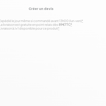
Créer un devis
Expédié le jour même si commandé avant 13h00 (lun-ven)
*
La livraison est gratuite en point relais dès
89€TTC
*
Livraison à J+1 disponible pour ce produit
*