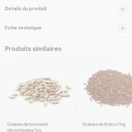
Détails du produit
Fiche technique
Produits similaires
Graines de tournesol
Graines de lin brun 1 kg
favorite_border
favorite_border
décortiquées 1 kg