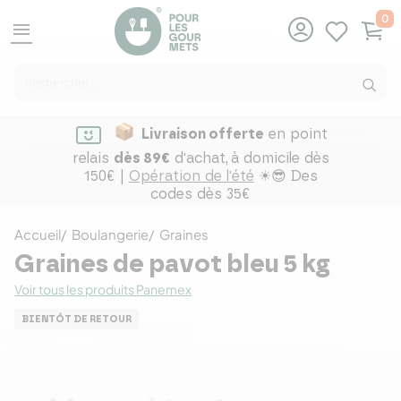
0
menu
Livraison offerte
en point
relais
dès 89€
d'achat,
à domicile dès
150€ |
Opération de l'été
☀😎 Des
codes dès 35€
Accueil
Boulangerie
Graines
Graines de pavot bleu 5 kg
Voir tous les produits Panemex
BIENTÔT DE RETOUR