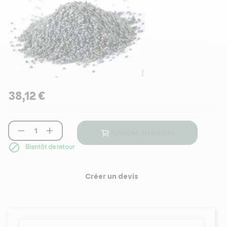
38,12 €


Ajouter au panier

Bientôt de retour
Créer un devis