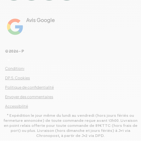
Avis Google
4.8
Voir les 461 avis
© 2026 - Pour Les Gourmets
arrow_drop_down
Conditions Générales de Ventes
DP.5. Cookies
Politique de confidentialité
Envoyer des commentaires
Accessibilité
* Expédition le jour même du lundi au vendredi (hors jours fériés ou
fermeture annoncée) de toute commande reçue avant 13h00. Livraison
en point relais offerte pour toute commande de 89€TTC (hors frais de
port) ou plus. Livraison (hors dimanche et jours fériés) à J+1 via
Chronopost, à partir de J+2 via DPD.