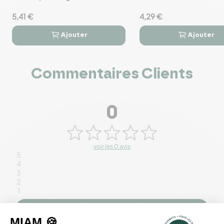
5,41 €
4,29 €
Ajouter
Ajouter




Commentaires Clients
0
voir les 0 avis
5
4
3
2
1
Rédiger un avis