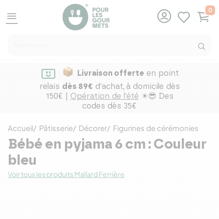
0
menu
Livraison offerte
en point
relais
dès 89€
d'achat,
à domicile dès
150€ |
Opération de l'été
☀😎 Des
codes dès 35€
Accueil
Pâtisserie
Décorer
Figurines de cérémonies
Bébé en pyjama 6 cm : Couleur
bleu
Voir tous les produits Mallard Ferrière