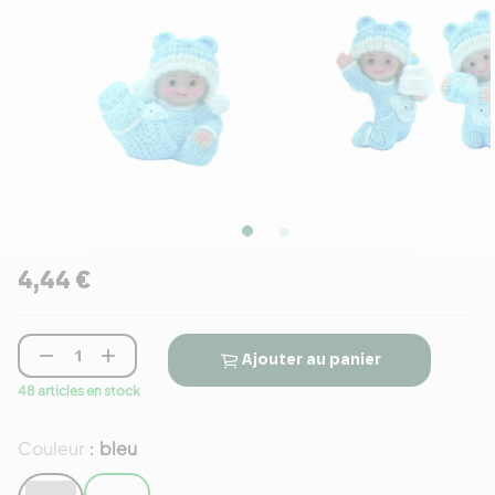
4,44 €


Ajouter au panier
48 articles en stock
Couleur
bleu
: