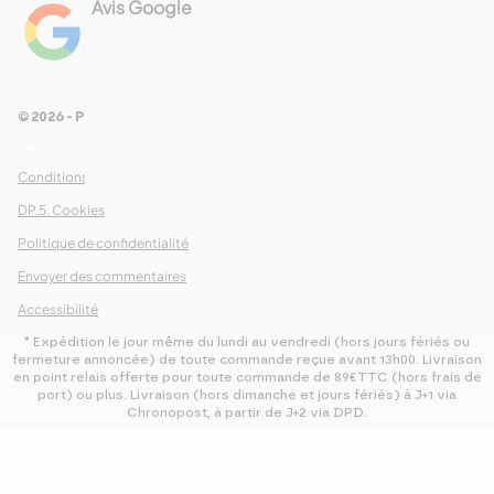
Avis Google
4.8
Voir les 461 avis
© 2026 - Pour Les Gourmets
arrow_drop_down
Conditions Générales de Ventes
DP.5. Cookies
Politique de confidentialité
Envoyer des commentaires
Accessibilité
* Expédition le jour même du lundi au vendredi (hors jours fériés ou
fermeture annoncée) de toute commande reçue avant 13h00. Livraison
en point relais offerte pour toute commande de 89€TTC (hors frais de
port) ou plus. Livraison (hors dimanche et jours fériés) à J+1 via
Chronopost, à partir de J+2 via DPD.