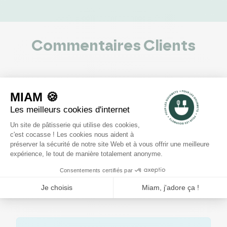
Commentaires Clients
0
voir les 0 avis
5
4
3
2
1
Rédiger un avis