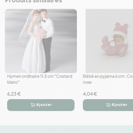
Produits similaires
Hymen ordinaire 11.5 cm "Costard
Bébé en pyjama 6 cm : Co
favorite_border
favorite_border
blanc"
rose
6,23 €
4,04 €
Ajouter
Ajouter



