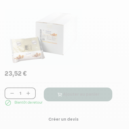
23,52 €


Ajouter au panier

Bientôt de retour
Créer un devis