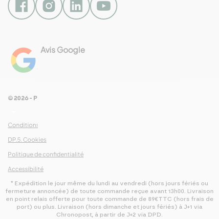
Avis Google
4.8
Voir les 461 avis
© 2026 - Pour Les Gourmets
arrow_drop_down
Conditions Générales de Ventes
DP.5. Cookies
Politique de confidentialité
Accessibilité
* Expédition le jour même du lundi au vendredi (hors jours fériés ou
fermeture annoncée) de toute commande reçue avant 13h00. Livraison
en point relais offerte pour toute commande de 89€TTC (hors frais de
port) ou plus. Livraison (hors dimanche et jours fériés) à J+1 via
Chronopost, à partir de J+2 via DPD.