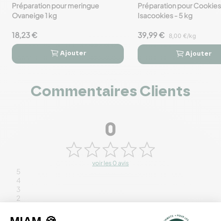
Préparation pour meringue
Préparation pour Cookies
favorite_border
favorite_border
Ovaneige 1 kg
Isacookies - 5 kg
18,23 €
39,99 €
8,00 €/kg
Ajouter
Ajouter




Commentaires Clients
0
voir les 0 avis
5
4
3
2
1