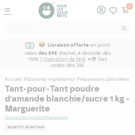
0
menu
Livraison offerte
en point
relais
dès 89€
d'achat,
à domicile dès
150€ |
Opération de l'été
☀😎 Des
codes dès 35€
Accueil
Pâtisserie
Ingrédients
Préparations pâtissières
Tant-pour-Tant poudre
d'amande blanchie/sucre 1 kg -
Marguerite
Voir tous les produits Marguerite
BIENTÔT DE RETOUR