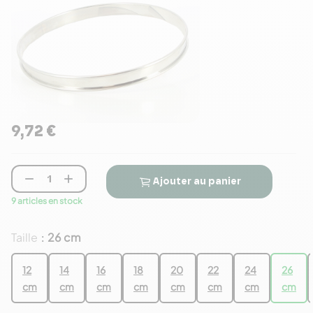
9,72 €


Ajouter au panier
9 articles en stock
Taille
26 cm
:
12
14
16
18
20
22
24
26
cm
cm
cm
cm
cm
cm
cm
cm