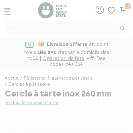
0
menu
Livraison offerte
en point
relais
dès 89€
d'achat,
à domicile dès
150€ |
Opération de l'été
☀😎 Des
codes dès 35€
Accueil
Pâtisserie
Matériel de pâtisserie
Cercles à pâtisserie
Cercle à tarte inox 260 mm
Voir tous les produits Matfer