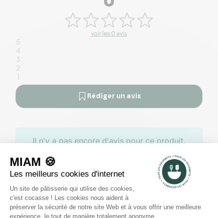
0
voir les 0 avis
5
4
3
2
1
Rédiger un avis
Il n'y a pas encore d'avis pour ce produit.
Des offres toute l’année
Profitez de promotions tout au