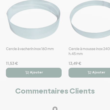
Cercle à vacherin inox 160 mm
Cercle à mousse inox 24
favorite_border
favorite_border
h.45 mm
11,53 €
13,49 €
Ajouter
Ajouter




Commentaires Clients