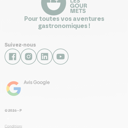
Pour toutes vos aventures
gastronomiques !
Suivez-nous
Avis Google
4.8
Voir les 461 avis
© 2026 - Pour Les Gourmets
arrow_drop_down
Conditions Générales de Ventes