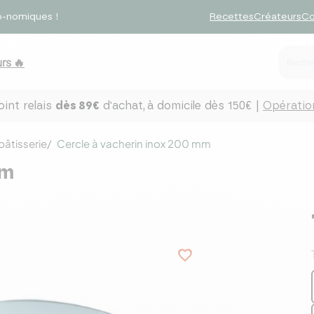
o-nomiques !
Recettes
Créateurs
Co
rs 🔥
int relais
dès 89€
d'achat,
à domicile dès 150€ |
Opération
pâtisserie
Cercle à vacherin inox 200 mm
mm
favorite_border