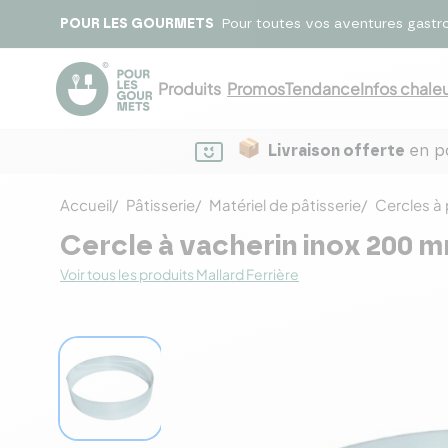
POUR LES GOURMETS
Pour toutes vos aventures gastr
Produits
Promos
Tendance
Infos chaleu
Livraison offerte
en po
Accueil
Pâtisserie
Matériel de pâtisserie
Cercles à 
Cercle à vacherin inox 200 
Voir tous les produits Mallard Ferrière