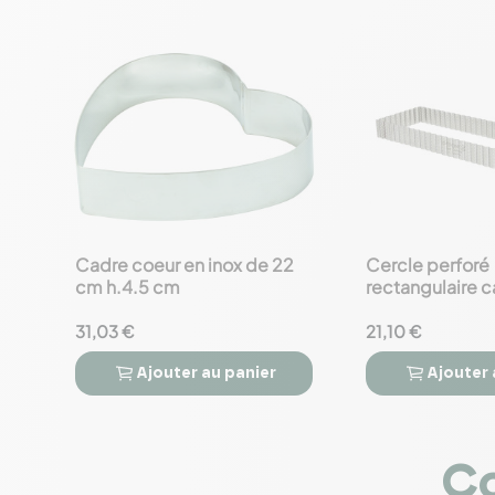
Cadre coeur en inox de 22
Cercle perforé
favorite_border
favorite_border
cm h.4.5 cm
rectangulaire c
35x10 h.3 cm
31,03 €
21,10 €
Ajouter
au panier
Ajouter




Co