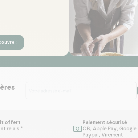
couvre !
ières
it offert
Paiement sécurisé
nt relais *
CB, Apple Pay, Google 
Paypal, Virement