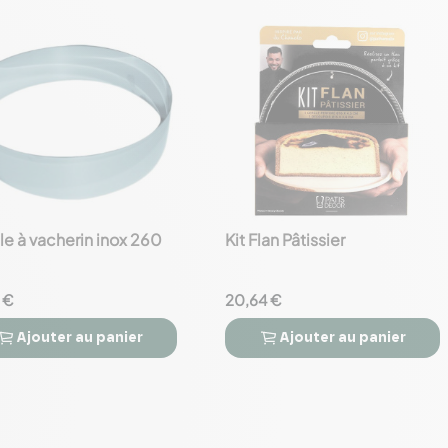
le à vacherin inox 260
Kit Flan Pâtissier
favorite_border
 €
20,64 €
Ajouter
au panier
Ajouter
au panier


