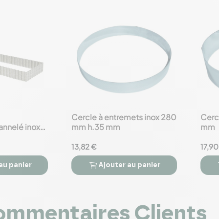
Cercle à entremets inox 280
Cerc
favorite_border
favorite_border
annelé inox
mm h.35 mm
mm
13,82 €
17,90
au panier
Ajouter
au panier



mmentaires Clients