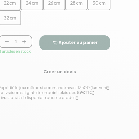
22 cm
24 cm
26 cm
28 cm
30 cm
32 cm


Ajouter au panier
8 articles en stock
Créer un devis
Expédié le jour même si commandé avant 13h00 (lun-ven)
*
La livraison est gratuite en point relais dès
89€TTC
*
Livraison à J+1 disponible pour ce produit
*