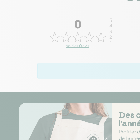
5
0
4
3
2
1
voir les 0 avis
Des o
l’ann
Profitez 
de l'anné