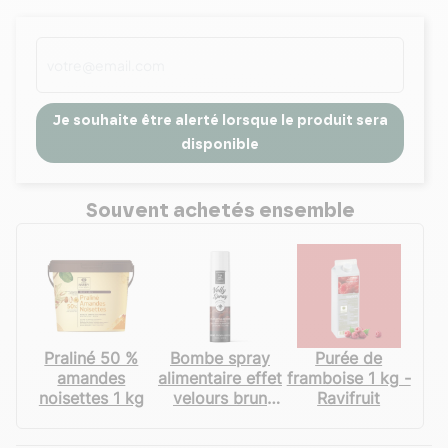
Je souhaite être alerté lorsque le produit sera
disponible
Souvent achetés ensemble
Praliné 50 %
Bombe spray
Purée de
amandes
alimentaire effet
framboise 1 kg -
noisettes 1 kg
velours brun
Ravifruit
250 mL - Velly
Spray