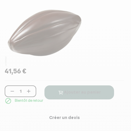
41,56 €


Ajouter au panier

Bientôt de retour
Créer un devis