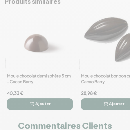
Produits similaires
Moule chocolat demi sphère 5 cm
Moule chocolat bonbon c
favorite_border
favorite_border
- Cacao Barry
Cacao Barry
40,33 €
28,98 €
Ajouter
Ajouter




Commentaires Clients