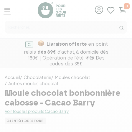
0
menu
Livraison offerte
en point
relais
dès 89€
d'achat,
à domicile dès
150€ |
Opération de l'été
☀😎 Des
codes dès 35€
Accueil
Chocolaterie
Moules chocolat
Autres moules chocolat
Moule chocolat bonbonnière
cabosse - Cacao Barry
Voir tous les produits Cacao Barry
BIENTÔT DE RETOUR