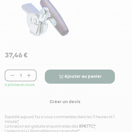
37,46 €


Ajouter au panier
6 articles en stock
Créer un devis
Expédié aujourd’hui si vous commandez dans les 11 heures et 1
minute
*
La livraison est gratuite en point relais dès
89€TTC
*
Livraison à J+1 disponible pour ce produit
*