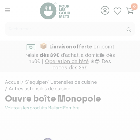
0
menu
Livraison offerte
en point
relais
dès 89€
d'achat,
à domicile dès
150€ |
Opération de l'été
☀😎 Des
codes dès 35€
Accueil
S'équiper
Ustensiles de cuisine
Autres ustensiles de cuisine
Ouvre boîte Monopole
Voir tous les produits Mallard Ferrière