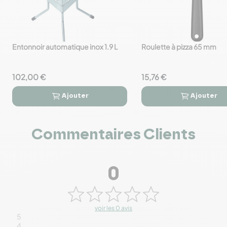
Entonnoir automatique inox 1.9 L
Roulette à pizza 65 mm
favorite_border
favorite_border
102,00 €
15,76 €
Ajouter
Ajouter




Commentaires Clients
0
voir les 0 avis
5
4