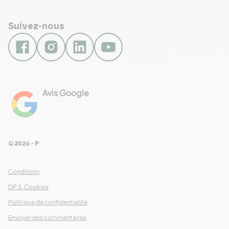
Suivez-nous
Avis Google
4.8
Voir les 461 avis
© 2026 - Pour Les Gourmets
arrow_drop_down
Conditions Générales de Ventes
DP.5. Cookies
Politique de confidentialité
Envoyer des commentaires