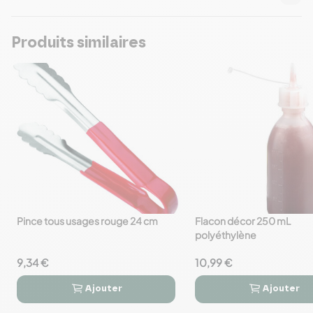
Produits similaires
Pince tous usages rouge 24 cm
Flacon décor 250 mL
favorite_border
favorite_border
polyéthylène
9,34 €
10,99 €
Ajouter
Ajouter



