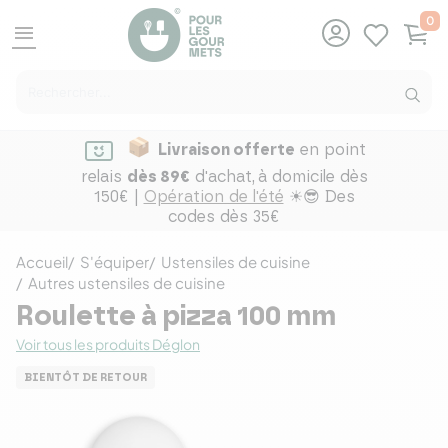
0
menu
Livraison offerte
en point
relais
dès 89€
d'achat,
à domicile dès
150€ |
Opération de l'été
☀😎 Des
codes dès 35€
Accueil
S'équiper
Ustensiles de cuisine
Autres ustensiles de cuisine
Roulette à pizza 100 mm
Voir tous les produits Déglon
BIENTÔT DE RETOUR