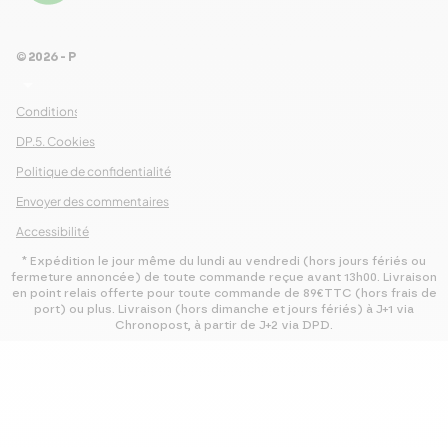
Voir les 461 avis
© 2026 - Pour Les Gourmets
arrow_drop_down
Conditions Générales de Ventes
DP.5. Cookies
Politique de confidentialité
Envoyer des commentaires
Accessibilité
* Expédition le jour même du lundi au vendredi (hors jours fériés ou
fermeture annoncée) de toute commande reçue avant 13h00. Livraison
en point relais offerte pour toute commande de 89€TTC (hors frais de
port) ou plus. Livraison (hors dimanche et jours fériés) à J+1 via
Chronopost, à partir de J+2 via DPD.