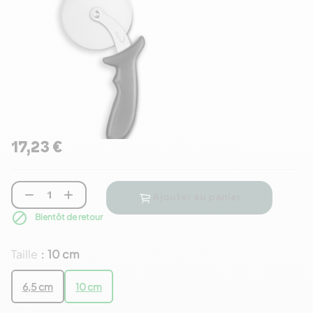
17,23 €


Ajouter au panier

Bientôt de retour
Taille
10 cm
:
6,5 cm
10 cm