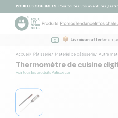
POUR LES GOURMETS
Pour toutes vos aventures gastr
Produits
Promos
Tendance
Infos chaleu
Livraison offerte
en po
Accueil
Pâtisserie
Matériel de pâtisserie
Autre maté
Thermomètre de cuisine digi
Voir tous les produits Patisdécor