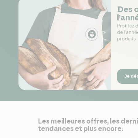
Des o
l’ann
Profitez 
de l'anné
produits
Je dé
Les meilleures offres, les dern
tendances et plus encore.