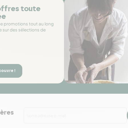
ffres toute
ée
de promotions tout au long
e sur des sélections de
couvre !
ières