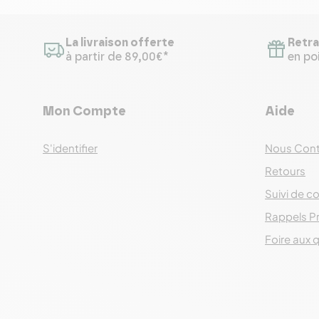
La livraison offerte
Retra
à partir de 89,00€*
en poi
Mon Compte
Aide
S'identifier
Nous Cont
Retours
Suivi de co
Rappels P
Foire aux 