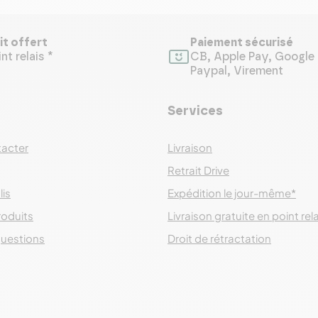
it offert
Paiement sécurisé
nt relais *
CB, Apple Pay, Google 
Paypal, Virement
Services
acter
Livraison
Retrait Drive
lis
Expédition le jour-même*
roduits
Livraison gratuite en point rel
questions
Droit de rétractation