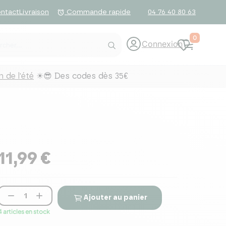
ntact
Livraison
04 76 40 80 63
alarm
Commande rapide
0
Connexion
 de l'été
☀😎 Des codes dès 35€
11,99 €


Ajouter au panier
4 articles en stock