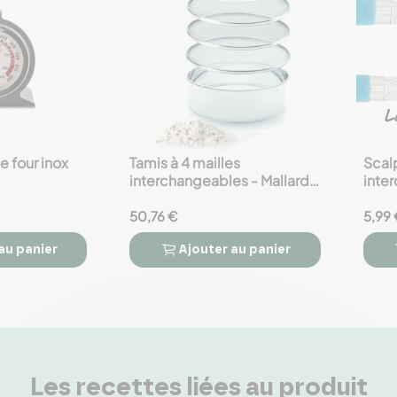
 four inox
Tamis à 4 mailles
Scalp
favorite_border
favorite_border
interchangeables - Mallard
inte
Ferrière
50,76 €
5,99 
au panier
Ajouter
au panier



Les recettes liées au produit