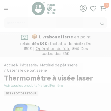
0
menu
Livraison offerte
en point
relais
dès 89€
d'achat,
à domicile dès
150€ |
Opération de l'été
☀😎 Des
codes dès 35€
Accueil
Pâtisserie
Matériel de pâtisserie
Ustensile de pâtisserie
Thermomètre à visée laser
Voir tous les produits Mallard Ferrière
BIENTÔT DE RETOUR