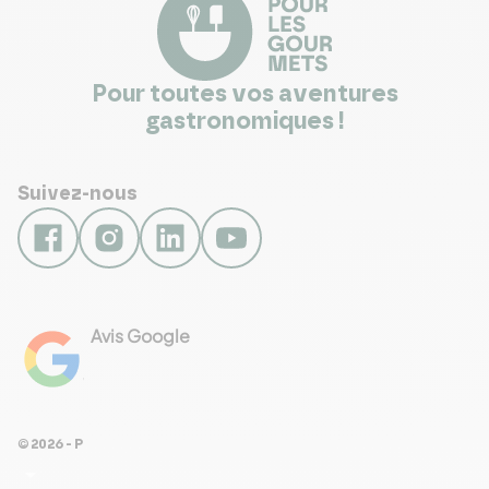
Pour toutes vos aventures
gastronomiques !
Suivez-nous
Avis Google
4.8
Voir les 461 avis
© 2026 - Pour Les Gourmets
arrow_drop_down