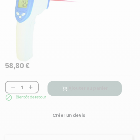
58,80 €


Ajouter au panier

Bientôt de retour
Créer un devis