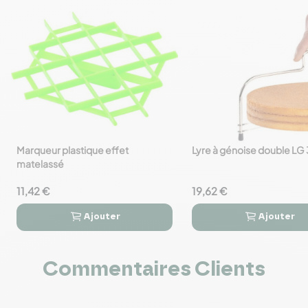
Marqueur plastique effet
Lyre à génoise double L
favorite_border
favorite_border
matelassé
11,42 €
19,62 €
Ajouter
Ajouter




Commentaires Clients