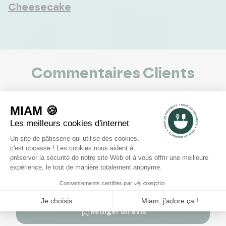
Cheesecake
Commentaires Clients
0
voir les 0 avis
5
4
3
2
1
Rédiger un avis