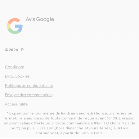
Avis Google
4.8
Voir les 461 avis
© 2026 - Pour Les Gourmets
arrow_drop_down
Conditions Générales de Ventes
DP.5. Cookies
Politique de confidentialité
Envoyer des commentaires
Accessibilité
* Expédition le jour même du lundi au vendredi (hors jours fériés ou
fermeture annoncée) de toute commande reçue avant 13h00. Livraison
en point relais offerte pour toute commande de 89€TTC (hors frais de
port) ou plus. Livraison (hors dimanche et jours fériés) à J+1 via
Chronopost, à partir de J+2 via DPD.