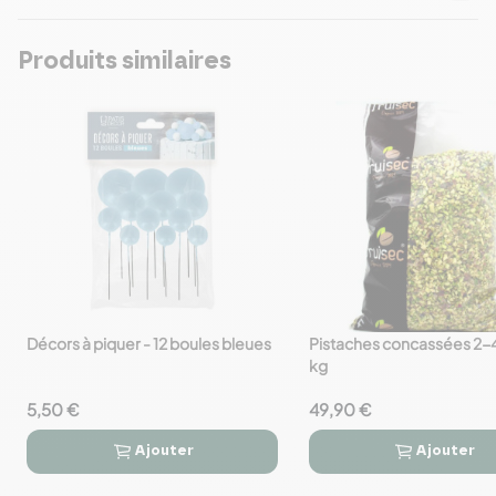
Produits similaires
Décors à piquer - 12 boules bleues
Pistaches concassées 2-4
favorite_border
favorite_border
kg
5,50 €
49,90 €
Ajouter
Ajouter



