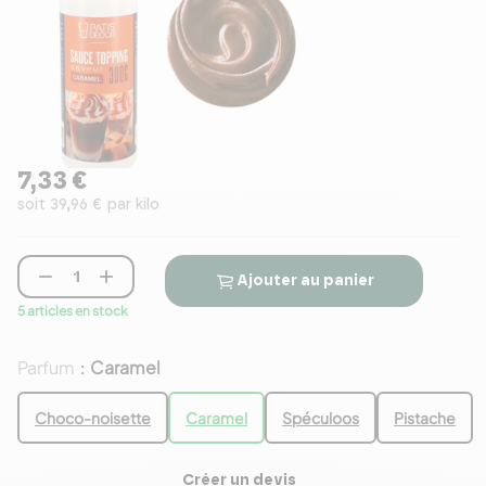
7,33 €
soit 39,96 € par kilo


Ajouter au panier
5 articles en stock
Parfum
Caramel
:
Choco-noisette
Caramel
Spéculoos
Pistache
Créer un devis