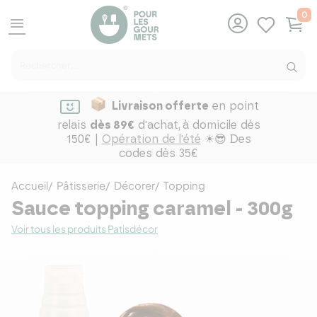
0
menu
Livraison offerte
en point
relais
dès 89€
d'achat,
à domicile dès
150€ |
Opération de l'été
☀😎 Des
codes dès 35€
Accueil
Pâtisserie
Décorer
Topping
Sauce topping caramel - 300g
Voir tous les produits Patisdécor