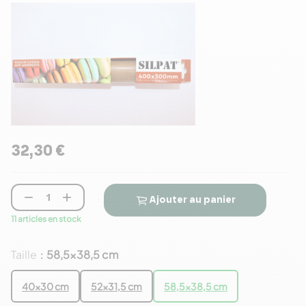
32,30 €


Ajouter au panier
11 articles en stock
Taille
58,5x38,5 cm
:
40x30 cm
52x31,5 cm
58,5x38,5 cm