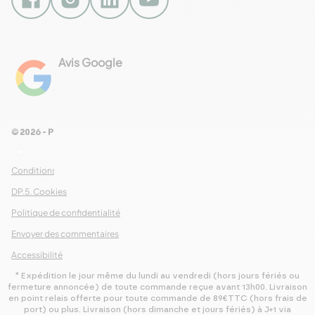
Avis Google
4.8
Voir les 461 avis
© 2026 - Pour Les Gourmets
arrow_drop_down
Conditions Générales de Ventes
DP.5. Cookies
Politique de confidentialité
Envoyer des commentaires
Accessibilité
* Expédition le jour même du lundi au vendredi (hors jours fériés ou
fermeture annoncée) de toute commande reçue avant 13h00. Livraison
en point relais offerte pour toute commande de 89€TTC (hors frais de
port) ou plus. Livraison (hors dimanche et jours fériés) à J+1 via