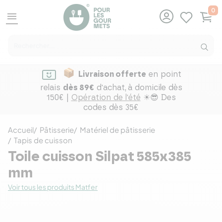
0
menu
Livraison offerte
en point
relais
dès 89€
d'achat,
à domicile dès
150€ |
Opération de l'été
☀😎 Des
codes dès 35€
Accueil
Pâtisserie
Matériel de pâtisserie
Tapis de cuisson
Toile cuisson Silpat 585x385
mm
Voir tous les produits Matfer