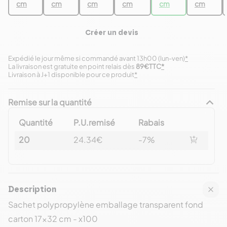
cm
cm
cm
cm
cm
cm
Créer un devis
Expédié le jour même si commandé avant 13h00 (lun-ven)
*
La livraison est gratuite en point relais dès
89€TTC
*
Livraison à J+1 disponible pour ce produit
*
Remise sur la quantité
Quantité
P.U.remisé
Rabais
20
24.34€
-7%
Description
Sachet polypropylène emballage transparent fond
carton 17x32 cm - x100