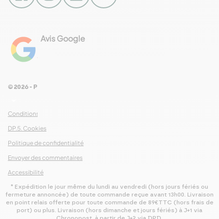
Avis Google
4.8
Voir les 461 avis
© 2026 - Pour Les Gourmets
arrow_drop_down
Conditions Générales de Ventes
DP.5. Cookies
Politique de confidentialité
Envoyer des commentaires
Accessibilité
* Expédition le jour même du lundi au vendredi (hors jours fériés ou
fermeture annoncée) de toute commande reçue avant 13h00. Livraison
en point relais offerte pour toute commande de 89€TTC (hors frais de
port) ou plus. Livraison (hors dimanche et jours fériés) à J+1 via
Chronopost, à partir de J+2 via DPD.