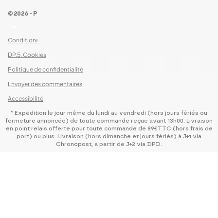
© 2026 - Pour Les Gourmets
arrow_drop_down
Conditions Générales de Ventes
DP.5. Cookies
Politique de confidentialité
Envoyer des commentaires
Accessibilité
* Expédition le jour même du lundi au vendredi (hors jours fériés ou
fermeture annoncée) de toute commande reçue avant 13h00. Livraison
en point relais offerte pour toute commande de 89€TTC (hors frais de
port) ou plus. Livraison (hors dimanche et jours fériés) à J+1 via
Chronopost, à partir de J+2 via DPD.