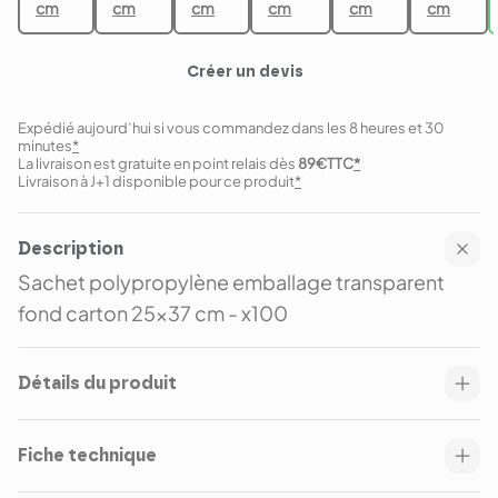
cm
cm
cm
cm
cm
cm
Créer un devis
Expédié aujourd’hui si vous commandez dans les 8 heures et 30
minutes
*
La livraison est gratuite en point relais dès
89€TTC
*
Livraison à J+1 disponible pour ce produit
*
Description
Sachet polypropylène emballage transparent
fond carton 25x37 cm - x100
Détails du produit
Fiche technique