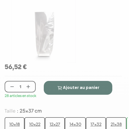
56,52 €


Ajouter au panier
28 articles en stock
Taille
25x37 cm
:
10x18
10x22
12x27
14x30
17x32
21x38