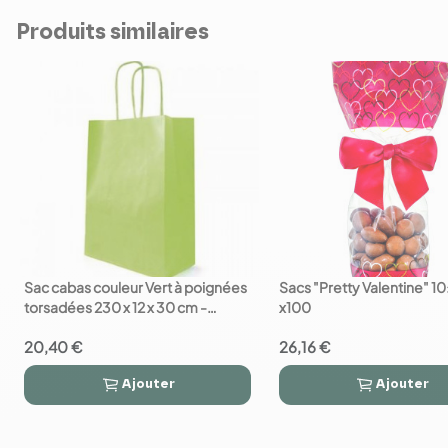
Produits similaires
Sac cabas couleur Vert à poignées
Sacs "Pretty Valentine" 1
favorite_border
favorite_border
torsadées 230 x 12 x 30 cm -
x100
Paquet de 50
20,40 €
26,16 €
Ajouter
Ajouter



