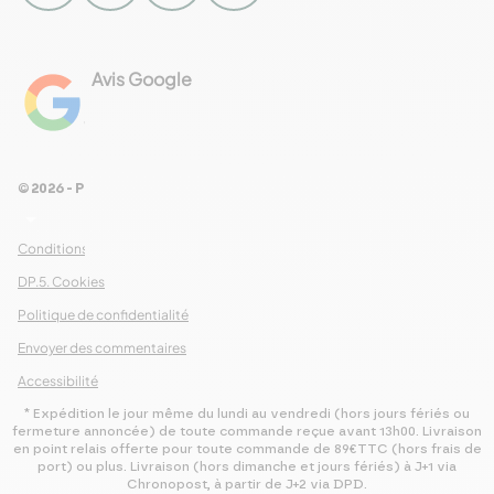
Avis Google
4.8
Voir les 461 avis
© 2026 - Pour Les Gourmets
arrow_drop_down
Conditions Générales de Ventes
DP.5. Cookies
Politique de confidentialité
Envoyer des commentaires
Accessibilité
* Expédition le jour même du lundi au vendredi (hors jours fériés ou
fermeture annoncée) de toute commande reçue avant 13h00. Livraison
en point relais offerte pour toute commande de 89€TTC (hors frais de
port) ou plus. Livraison (hors dimanche et jours fériés) à J+1 via
Chronopost, à partir de J+2 via DPD.