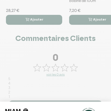
Bobine de 100m
28,27 €
7,20 €
Ajouter
Ajouter




Commentaires Clients
0
voir les 0 avis
5
4
3
2
1
Rédiger un avis