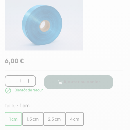
6,00 €


Ajouter au panier

Bientôt de retour
Taille
1 cm
:
1 cm
1,5 cm
2,5 cm
4 cm