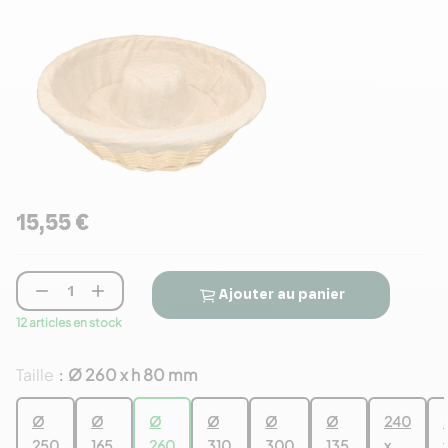
15,55 €


Ajouter au panier
12 articles en stock
Taille
Ø 260 x h 80 mm
:
Ø
Ø
Ø
Ø
Ø
Ø
240
250
165
260
310
300
135
x