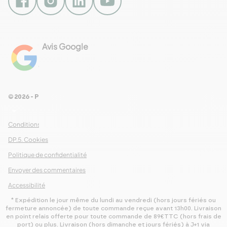
Avis Google
4.8
Voir les 461 avis
© 2026 - Pour Les Gourmets
arrow_drop_down
Conditions Générales de Ventes
DP.5. Cookies
Politique de confidentialité
Envoyer des commentaires
Accessibilité
* Expédition le jour même du lundi au vendredi (hors jours fériés ou
fermeture annoncée) de toute commande reçue avant 13h00. Livraison
en point relais offerte pour toute commande de 89€TTC (hors frais de
port) ou plus. Livraison (hors dimanche et jours fériés) à J+1 via