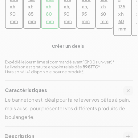
x h
x h
x h
x h,
x h,
x h
135
90
85
80
90
95
60
x h
mm
mm
mm
mm
mm
mm
60
mm
Créer un devis
Expédié le jour même si commandé avant 13h00 (lun-ven)
*
La livraison est gratuite en point relais dès
89€TTC
*
Livraison à J+1 disponible pour ce produit
*
Caractéristiques
Le banneton est idéal pour faire lever vos pâtes à pain,
mais aussi pour présenter vos différents produits de
boulangerie.
Description