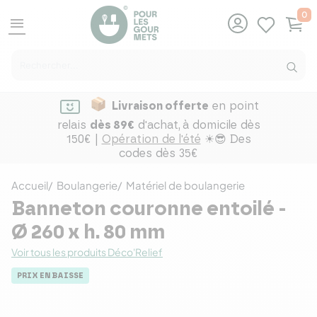
0
menu
Livraison offerte
en point
relais
dès 89€
d'achat,
à domicile dès
150€ |
Opération de l'été
☀😎 Des
codes dès 35€
Accueil
Boulangerie
Matériel de boulangerie
Banneton couronne entoilé -
Ø 260 x h. 80 mm
Voir tous les produits Déco'Relief
PRIX EN BAISSE