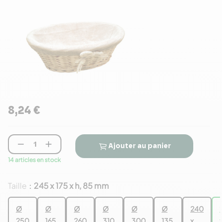
8,24 €


Ajouter au panier
14 articles en stock
Taille
245 x 175 x h, 85 mm
:
Ø
Ø
Ø
Ø
Ø
Ø
240
250
165
260
310
300
135
x