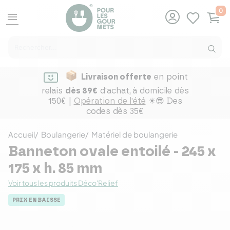
0
menu
Livraison offerte
en point
relais
dès 89€
d'achat,
à domicile dès
150€ |
Opération de l'été
☀😎 Des
codes dès 35€
Accueil
Boulangerie
Matériel de boulangerie
Banneton ovale entoilé - 245 x
175 x h. 85 mm
Voir tous les produits Déco'Relief
PRIX EN BAISSE