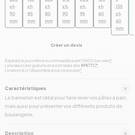
x h
x h
x h
x h,
x h,
x h
135
90
85
80
90
95
60
x h
mm
mm
mm
mm
mm
mm
60
mm
Créer un devis
Expédié le jour même si commandé avant 13h00 (lun-ven)
*
La livraison est gratuite en point relais dès
89€TTC
*
Livraison à J+1 disponible pour ce produit
*
Caractéristiques
Le banneton est idéal pour faire lever vos pâtes à pain,
mais aussi pour présenter vos différents produits de
boulangerie.
Description