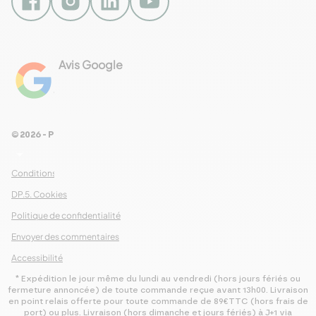
Avis Google
4.8
Voir les 461 avis
© 2026 - Pour Les Gourmets
arrow_drop_down
Conditions Générales de Ventes
DP.5. Cookies
Politique de confidentialité
Envoyer des commentaires
Accessibilité
* Expédition le jour même du lundi au vendredi (hors jours fériés ou
fermeture annoncée) de toute commande reçue avant 13h00. Livraison
en point relais offerte pour toute commande de 89€TTC (hors frais de
port) ou plus. Livraison (hors dimanche et jours fériés) à J+1 via