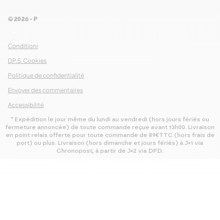
© 2026 - Pour Les Gourmets
arrow_drop_down
Conditions Générales de Ventes
DP.5. Cookies
Politique de confidentialité
Envoyer des commentaires
Accessibilité
* Expédition le jour même du lundi au vendredi (hors jours fériés ou
fermeture annoncée) de toute commande reçue avant 13h00. Livraison
en point relais offerte pour toute commande de 89€TTC (hors frais de
port) ou plus. Livraison (hors dimanche et jours fériés) à J+1 via
Chronopost, à partir de J+2 via DPD.