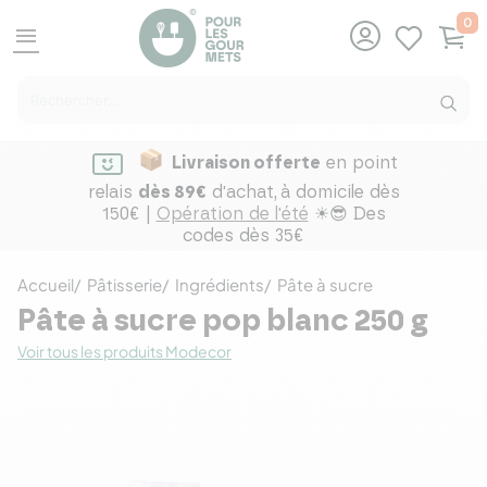
0
menu
Livraison offerte
en point
relais
dès 89€
d'achat,
à domicile dès
150€ |
Opération de l'été
☀😎 Des
codes dès 35€
Accueil
Pâtisserie
Ingrédients
Pâte à sucre
Pâte à sucre pop blanc 250 g
Voir tous les produits Modecor