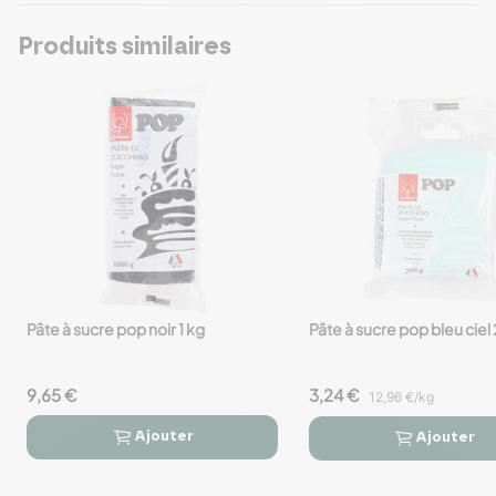
Produits similaires
Pâte à sucre pop noir 1 kg
Pâte à sucre pop bleu ciel
favorite_border
favorite_border
9,65 €
3,24 €
12,96 €/kg
Ajouter
Ajouter



