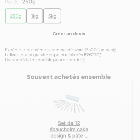
Poids
250g
:
250g
1kg
5kg
Créer un devis
Expédié le jour même si commandé avant 13h00 (lun-ven)
*
La livraison est gratuite en point relais dès
89€TTC
*
Livraison à J+1 disponible pour ce produit
*
Souvent achetés ensemble
Set de 12
ébauchoirs cake
design & pâte à