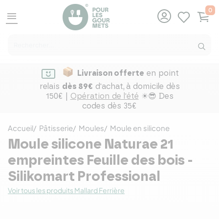
0
menu
Livraison offerte
en point
relais
dès 89€
d'achat,
à domicile dès
150€ |
Opération de l'été
☀😎 Des
codes dès 35€
Accueil
Pâtisserie
Moules
Moule en silicone
Moule silicone Naturae 21
empreintes Feuille des bois -
Silikomart Professional
Voir tous les produits Mallard Ferrière