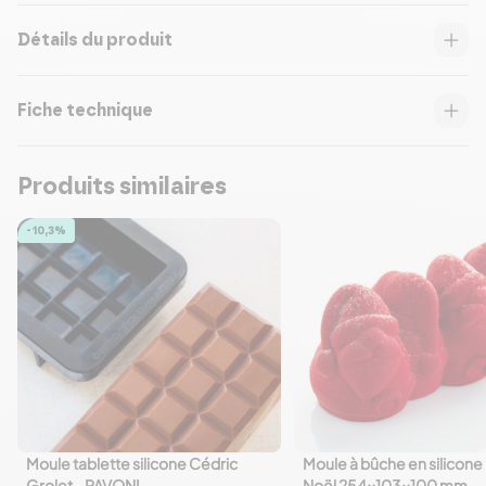
Détails du produit
Fiche technique
Produits similaires
-10,3%
Moule tablette silicone Cédric
Moule à bûche en silicone 
favorite_border
favorite_border
Grolet - PAVONI
Noël 254x103x100 mm -