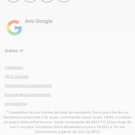
Avis Google
4.8
Voir les 461 avis
© 2026 - Pour Les Gourmets
arrow_drop_down
Conditions Générales de Ventes
DP.5. Cookies
Politique de confidentialité
Envoyer des commentaires
Accessibilité
* Expédition le jour même du lundi au vendredi (hors jours fériés ou
fermeture annoncée) de toute commande reçue avant 13h00. Livraison
en point relais offerte pour toute commande de 89€TTC (hors frais de
port) ou plus. Livraison (hors dimanche et jours fériés) à J+1 via
Chronopost, à partir de J+2 via DPD.