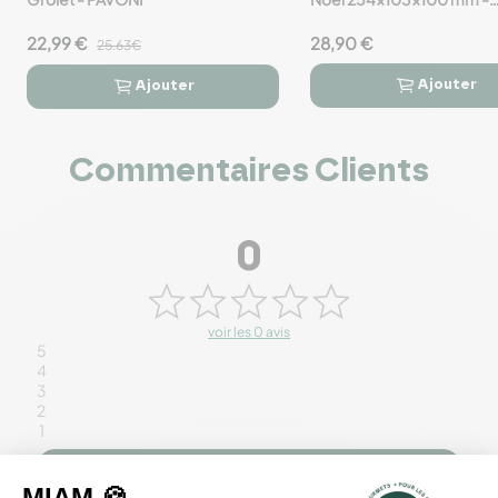
Pavocake
22,99 €
28,90 €
25.63€
Ajouter
Ajouter




Commentaires Clients
0
voir les 0 avis
5
4
3
2
1
Rédiger un avis