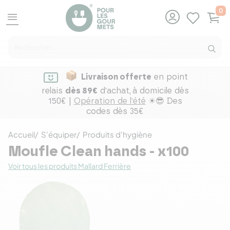
0
menu
Livraison offerte
en point
relais
dès 89€
d'achat,
à domicile dès
150€ |
Opération de l'été
☀😎 Des
codes dès 35€
Accueil
S'équiper
Produits d'hygiène
Moufle Clean hands - x100
Voir tous les produits Mallard Ferrière