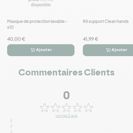
Masque de protection lavable -
Kit support Clean hands
favorite_border
favorite_border
x10
40,00 €
41,99 €
Ajouter
Ajouter




Commentaires Clients
0
voir les 0 avis
5
4
3