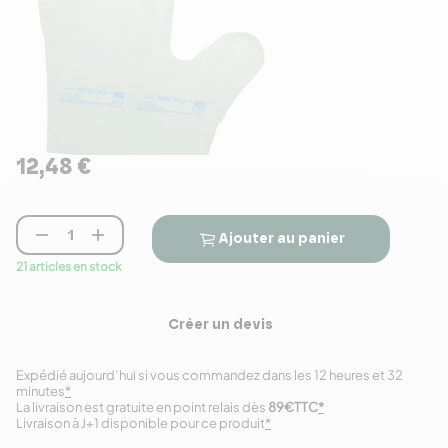
12,48 €


Ajouter au panier
21 articles en stock
Créer un devis
Expédié aujourd’hui si vous commandez dans les 12 heures et 32
minutes
*
La livraison est gratuite en point relais dès
89€TTC
*
Livraison à J+1 disponible pour ce produit
*