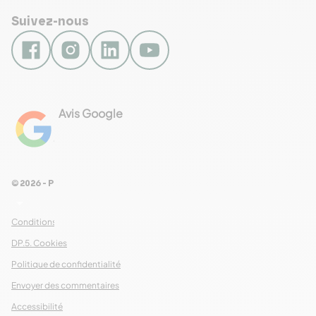
Suivez-nous
Avis Google
4.8
Voir les 461 avis
© 2026 - Pour Les Gourmets
arrow_drop_down
Conditions Générales de Ventes
DP.5. Cookies
Politique de confidentialité
Envoyer des commentaires
Accessibilité