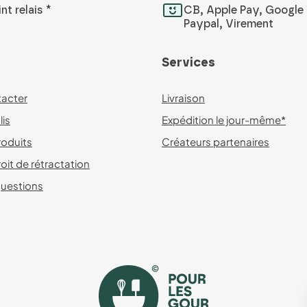
nt relais *
CB, Apple Pay, Google 
Paypal, Virement
Services
acter
Livraison
lis
Expédition le jour-même*
roduits
Créateurs partenaires
oit de rétractation
questions