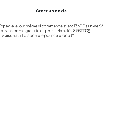
Créer un devis
Expédié le jour même si commandé avant 13h00 (lun-ven)
*
La livraison est gratuite en point relais dès
89€TTC
*
Livraison à J+1 disponible pour ce produit
*