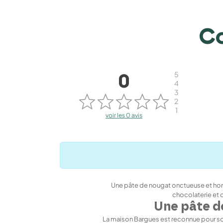
Co
5
0
4
3
2
1
voir les 0 avis
Une pâte de nougat onctueuse et homo
chocolaterie et 
Une pâte de
La maison Bargues est reconnue pour son 