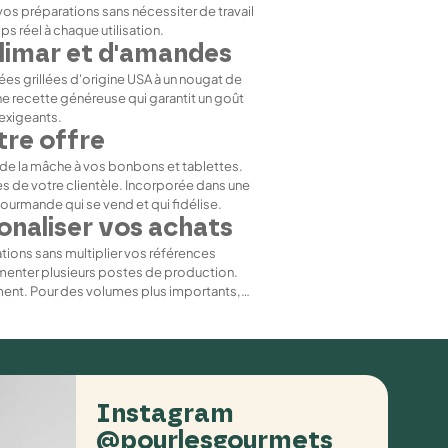
os préparations sans nécessiter de travail
ps réel à chaque utilisation.
limar et d'amandes
s grillées d'origine USA à un nougat de
ne recette généreuse qui garantit un goût
 exigeants.
tre offre
t de la mâche à vos bonbons et tablettes.
rès de votre clientèle. Incorporée dans une
ourmande qui se vend et qui fidélise.
onaliser vos achats
ations sans multiplier vos références
alimenter plusieurs postes de production.
ment. Pour des volumes plus importants,
Instagram
@pourlesgourmets