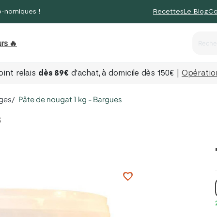
o-nomiques !
Recettes
Le Blog
Co
rs 🔥
int relais
dès 89€
d'achat,
à domicile dès 150€ |
Opération
ages
Pâte de nougat 1 kg - Bargues
s
favorite_border