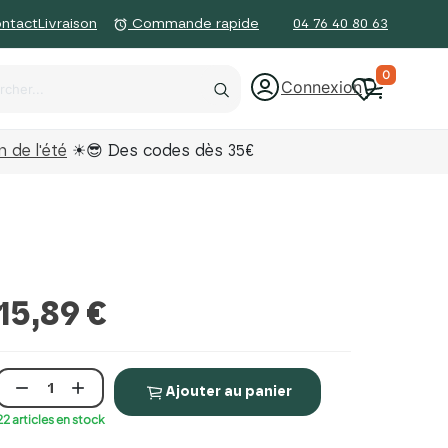
ntact
Livraison
04 76 40 80 63
alarm
Commande rapide
0
Connexion
 de l'été
☀😎 Des codes dès 35€
15,89 €


Ajouter au panier
22 articles en stock