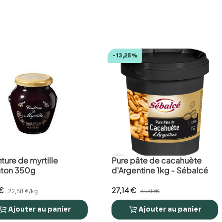
-13,28%
ture de myrtille
Pure pâte de cacahuète
favorite_border
ton 350g
d'Argentine 1kg - Sébalcé
€
27,14 €
22,58 €/kg
31.30€
Ajouter
au panier
Ajouter
au panier


