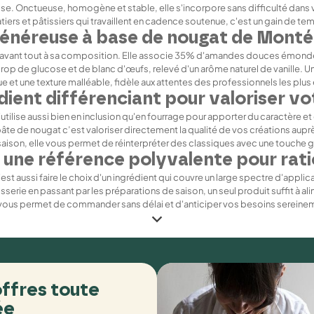
se. Onctueuse, homogène et stable, elle s'incorpore sans difficulté dans v
iers et pâtissiers qui travaillent en cadence soutenue, c'est un gain de tem
énéreuse à base de nougat de Monté
nt avant tout à sa composition. Elle associe 35% d'amandes douces émondée
sirop de glucose et de blanc d'œufs, relevé d'un arôme naturel de vanille. U
e et une texture malléable, fidèle aux attentes des professionnels les plus
dient différenciant pour valoriser vo
utilise aussi bien en inclusion qu'en fourrage pour apporter du caractère e
a pâte de nougat c’est valoriser directement la qualité de vos créations aup
saison, elle vous permet de réinterpréter des classiques avec une touche g
: une référence polyvalente pour rati
st aussi faire le choix d'un ingrédient qui couvre un large spectre d'applic
tisserie en passant par les préparations de saison, un seul produit suffit à 
 vous permet de commander sans délai et d'anticiper vos besoins sereine
n'hésitez pas à nous contacter directement.
ffres toute
ée