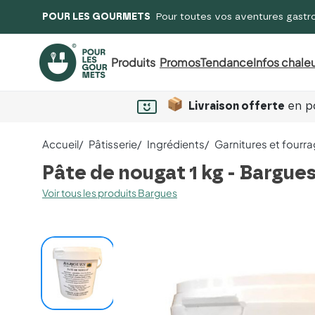
POUR LES GOURMETS
Pour toutes vos aventures gastr
Produits
Promos
Tendance
Infos chaleu
Livraison offerte
en po
Accueil
Pâtisserie
Ingrédients
Garnitures et fourr
Pâte de nougat 1 kg - Bargue
Voir tous les produits Bargues