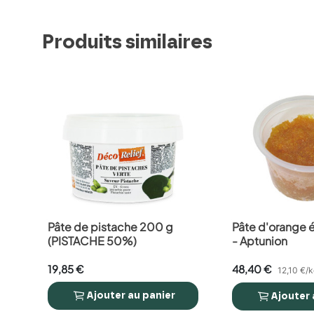
Produits similaires
Pâte de pistache 200 g
Pâte d'orange 
favorite_border
favorite_border
(PISTACHE 50%)
- Aptunion
19,85 €
48,40 €
12,10 €/
Ajouter
au panier
Ajouter



