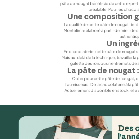
pâte de nougat bénéficie de cette experti
préalable. Pour les chocolat
Une composition g
La qualité de cette pâte de nougat tie
Montélimar élaboré à partir de miel, de 
authentiqu
Un ingré
En chocolaterie, cette pâte de nougat s'
Mais au-delà de la technique, travailler l
galette des rois ou un entremets de 
La pâte de nougat 
Opter pour cette pâte de nougat, c'e
fournisseurs. De la chocolaterie à la pâ
Actuellement disponible en stock, elle
Des o
l’ann