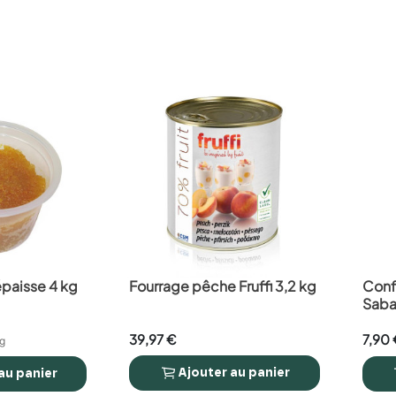
épaisse 4 kg
Fourrage pêche Fruffi 3,2 kg
Confi
favorite_border
favorite_border
Saba
39,97 €
7,90 
kg
Ajouter
au panier
au panier


