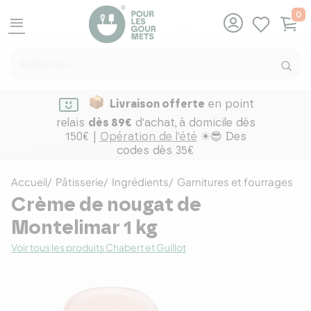
0
menu
Livraison offerte
en point
relais
dès 89€
d'achat,
à domicile dès
150€ |
Opération de l'été
☀😎 Des
codes dès 35€
Accueil
Pâtisserie
Ingrédients
Garnitures et fourrages
Crème de nougat de
Montelimar 1 kg
Voir tous les produits Chabert et Guillot