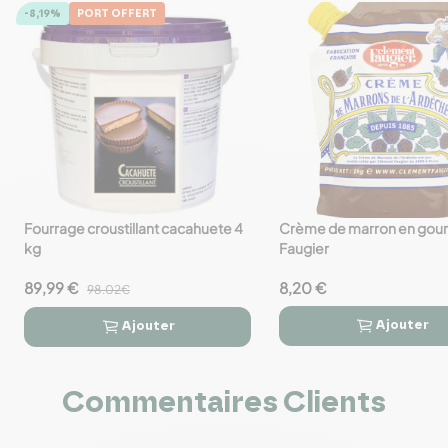
-8,19%
PORT OFFERT
Fourrage croustillant cacahuete 4
Crème de marron en gour
favorite_border
favorite_border
kg
Faugier
89,99 €
8,20 €
98.02€
Ajouter
Ajouter




Commentaires Clients