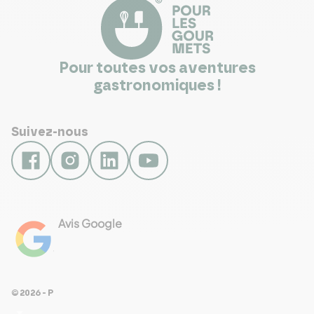
Pour toutes vos aventures
gastronomiques !
Suivez-nous
Avis Google
4.8
Voir les 461 avis
© 2026 - Pour Les Gourmets
arrow_drop_down