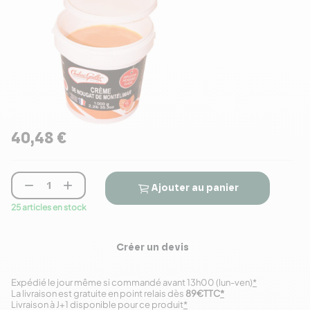
40,48 €


Ajouter au panier
25 articles en stock
Créer un devis
Expédié le jour même si commandé avant 13h00 (lun-ven)
*
La livraison est gratuite en point relais dès
89€TTC
*
Livraison à J+1 disponible pour ce produit
*