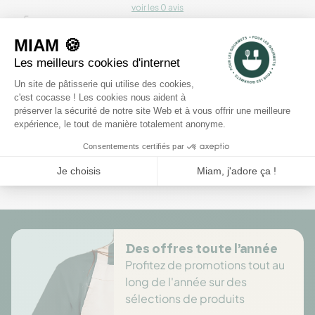
voir les 0 avis
5
4
3
2
1
Rédiger un avis
Il n'y a pas encore d'avis pour ce produit.
Des offres toute l’année
Profitez de promotions tout au
long de l'année sur des
sélections de produits