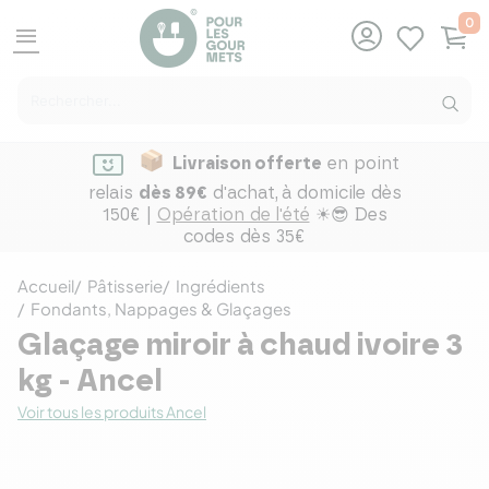
0
menu
Livraison offerte
en point
relais
dès 89€
d'achat,
à domicile dès
150€ |
Opération de l'été
☀😎 Des
codes dès 35€
Accueil
Pâtisserie
Ingrédients
Fondants, Nappages & Glaçages
Glaçage miroir à chaud ivoire 3
kg - Ancel
Voir tous les produits Ancel