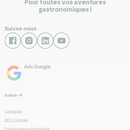
Pour toutes vos aventures
gastronomiques !
Suivez-nous
Avis Google
4.8
Voir les 461 avis
© 2026 - Pour Les Gourmets
arrow_drop_down
Conditions Générales de Ventes
DP.5. Cookies
Politique de confidentialité