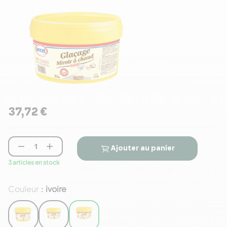
37,72 €


Ajouter au panier
3 articles en stock
Couleur
ivoire
: