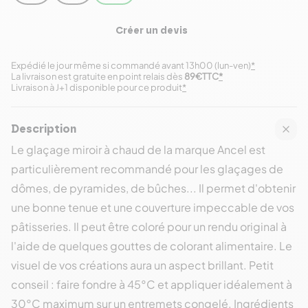
Créer un devis
Expédié le jour même si commandé avant 13h00 (lun-ven)
*
La livraison est gratuite en point relais dès
89€TTC
*
Livraison à J+1 disponible pour ce produit
*
Description
Le glaçage miroir à chaud de la marque Ancel est
particulièrement recommandé pour les glaçages de
dômes, de pyramides, de bûches... Il permet d'obtenir
une bonne tenue et une couverture impeccable de vos
pâtisseries. Il peut être coloré pour un rendu original à
l'aide de quelques gouttes de colorant alimentaire. Le
visuel de vos créations aura un aspect brillant. Petit
conseil : faire fondre à 45°C et appliquer idéalement à
30°C maximum sur un entremets congelé. Ingrédients