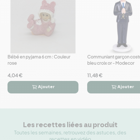
Bébé en pyjama 6 cm : Couleur
Communiant garçon cos
favorite_border
favorite_border
rose
bleu croix or - Modecor
4,04 €
11,48 €
Ajouter
Ajouter




Les recettes liées au produit
Toutes les semaines, retrouvez des astuces, des
recettes en vidéo