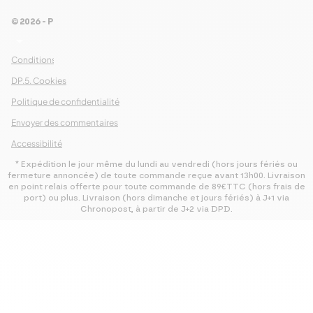
© 2026 - Pour Les Gourmets
arrow_drop_down
Conditions Générales de Ventes
DP.5. Cookies
Politique de confidentialité
Envoyer des commentaires
Accessibilité
* Expédition le jour même du lundi au vendredi (hors jours fériés ou
fermeture annoncée) de toute commande reçue avant 13h00. Livraison
en point relais offerte pour toute commande de 89€TTC (hors frais de
port) ou plus. Livraison (hors dimanche et jours fériés) à J+1 via
Chronopost, à partir de J+2 via DPD.