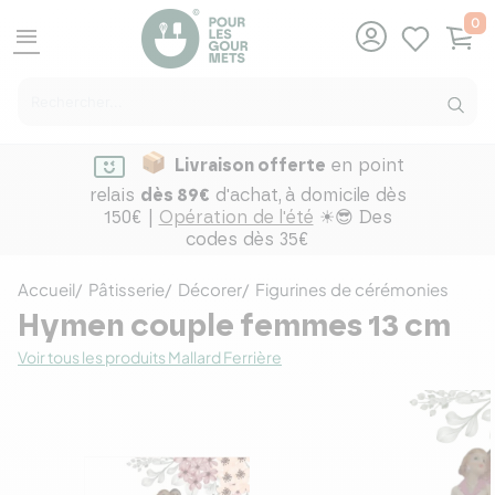
0
menu
Livraison offerte
en point
relais
dès 89€
d'achat,
à domicile dès
150€ |
Opération de l'été
☀😎 Des
codes dès 35€
Accueil
Pâtisserie
Décorer
Figurines de cérémonies
Hymen couple femmes 13 cm
Voir tous les produits Mallard Ferrière