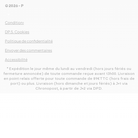
© 2026 - Pour Les Gourmets
arrow_drop_down
Conditions Générales de Ventes
DP.5. Cookies
Politique de confidentialité
Envoyer des commentaires
Accessibilité
* Expédition le jour même du lundi au vendredi (hors jours fériés ou
fermeture annoncée) de toute commande reçue avant 13h00. Livraison
en point relais offerte pour toute commande de 89€TTC (hors frais de
port) ou plus. Livraison (hors dimanche et jours fériés) à J+1 via
Chronopost, à partir de J+2 via DPD.