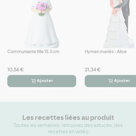
Communiante fille 15.5 cm
Hymen mariés - Alice
favorite_border
favorite_border
10,56 €
21,34 €
Ajouter
Ajouter




Les recettes liées au produit
Toutes les semaines, retrouvez des astuces, des
recettes en vidéo