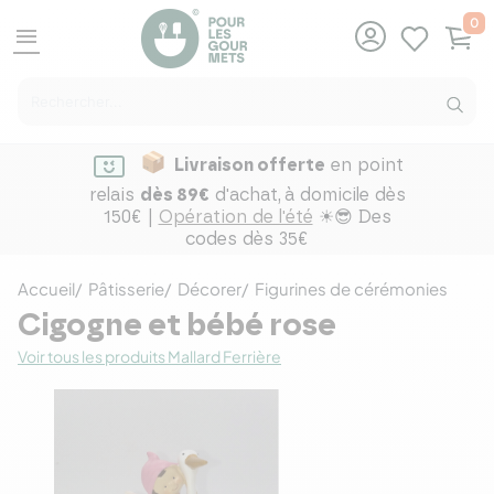
0
menu
Livraison offerte
en point
relais
dès 89€
d'achat,
à domicile dès
150€ |
Opération de l'été
☀😎 Des
codes dès 35€
Accueil
Pâtisserie
Décorer
Figurines de cérémonies
Cigogne et bébé rose
Voir tous les produits Mallard Ferrière