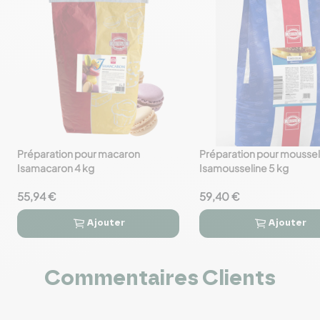
Préparation pour macaron
Préparation pour moussel
favorite_border
favorite_border
Isamacaron 4 kg
Isamousseline 5 kg
55,94 €
59,40 €
Ajouter
Ajouter




Commentaires Clients