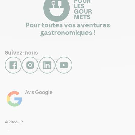
Pour toutes vos aventures
gastronomiques !
Suivez-nous
Avis Google
4.8
Voir les 461 avis
© 2026 - Pour Les Gourmets
arrow_drop_down