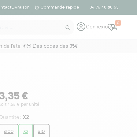
ntact
Livraison
04 76 40 80 63
alarm
Commande rapide
0
Connexion
 de l'été
☀😎 Des codes dès 35€
3,35 €
soit 1,68 € par unité
Quantité
X2
:
x100
X2
x10