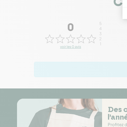
Co
5
0
4
3
2
1
voir les 0 avis
Des o
l’ann
Profitez 