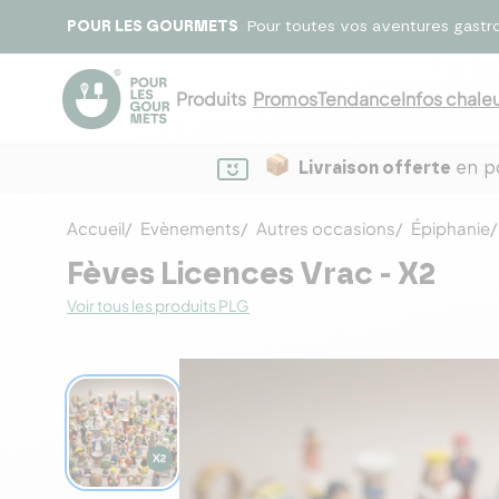
POUR LES GOURMETS
Pour toutes vos aventures gastr
Produits
Promos
Tendance
Infos chaleu
Livraison offerte
en po
Accueil
Evènements
Autres occasions
Épiphanie
Fèves Licences Vrac - X2
Voir tous les produits PLG