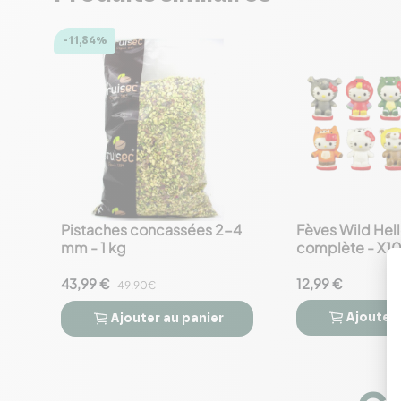
-11,84%
Pistaches concassées 2-4
Fèves Wild Hello
favorite_border
favorite_border
mm - 1 kg
complète - X1
43,99 €
12,99 €
49.90€
Ajouter
Ajouter
au panier



