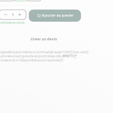


Ajouter au panier
6 articles en stock
Créer un devis
Expédié le jour même si commandé avant 13h00 (lun-ven)
*
La livraison est gratuite en point relais dès
89€TTC
*
Livraison à J+1 disponible pour ce produit
*