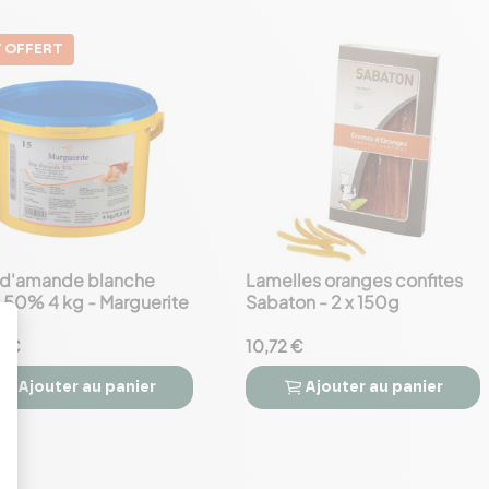
 OFFERT
 d'amande blanche
Lamelles oranges confites
favorite_border
a 50% 4 kg - Marguerite
Sabaton - 2 x 150g
2 €
10,72 €
Ajouter
au panier
Ajouter
au panier


