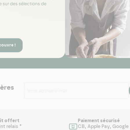
e sur des sélections de
couvre !
ières
it offert
Paiement sécurisé
nt relais *
CB, Apple Pay, Google 