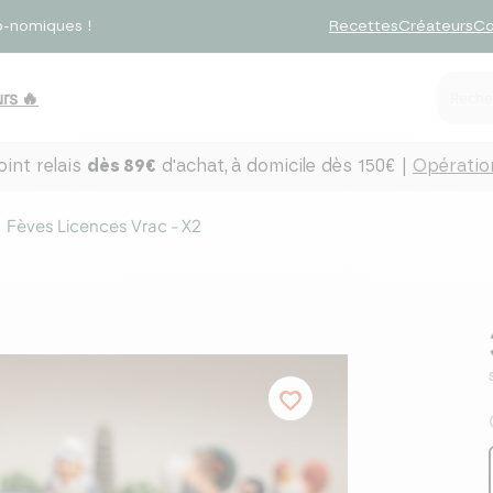
o-nomiques !
Recettes
Créateurs
Co
rs 🔥
int relais
dès 89€
d'achat,
à domicile dès 150€ |
Opération
Fèves Licences Vrac - X2
favorite_border