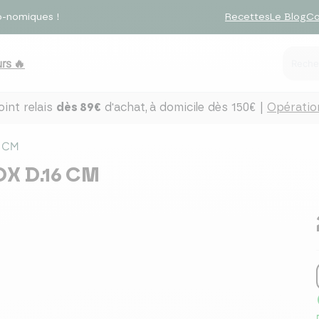
o-nomiques !
Recettes
Le Blog
Co
rs 🔥
int relais
dès 89€
d'achat,
à domicile dès 150€ |
Opération
 CM
 D.16 CM