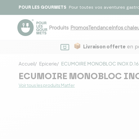
POUR LES GOURMETS
Pour toutes vos aventures gastr
Produits
Promos
Tendance
Infos chaleu
Livraison offerte
en po
Accueil
Epicerie
ECUMOIRE MONOBLOC INOX D.16
ECUMOIRE MONOBLOC INOX
Voir tous les produits Matfer