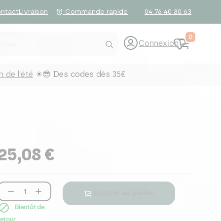
ntact
Livraison
04 76 40 80 63
alarm
Commande rapide
0
Connexion
 de l'été
☀😎 Des codes dès 35€
25,08 €


Ajouter au panier

Bientôt de
retour