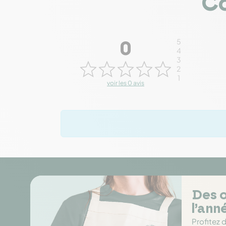
Co
5
0
4
3
2
1
voir les 0 avis
Des o
l’ann
Profitez 