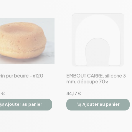
in pur beurre - x120
EMBOUT CARRE, silicone 3
favorite_border
mm, découpe 70x
7 €
44,17 €
Ajouter
au panier
Ajouter
au panier


