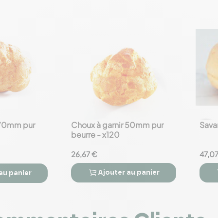
 70mm pur
Choux à garnir 50mm pur
Savar
favorite_border
favorite_border
beurre - x120
26,67 €
47,0
Ajouter
au panier
au panier


