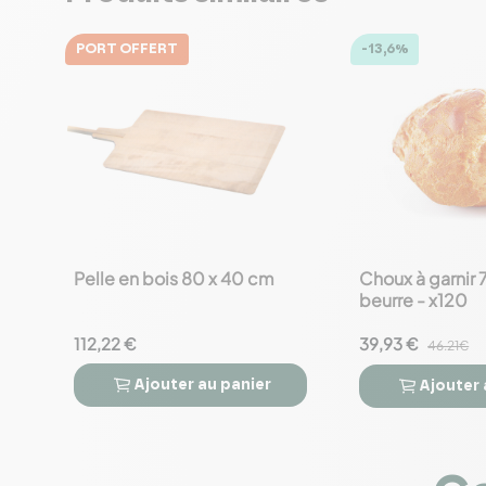
PORT OFFERT
-13,6%
Pelle en bois 80 x 40 cm
Choux à garnir
favorite_border
favorite_border
beurre - x120
112,22 €
39,93 €
46.21€
Ajouter
au panier
Ajouter



