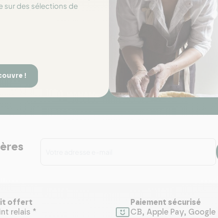
e sur des sélections de
couvre !
ières
it offert
Paiement sécurisé
nt relais *
CB, Apple Pay, Google 