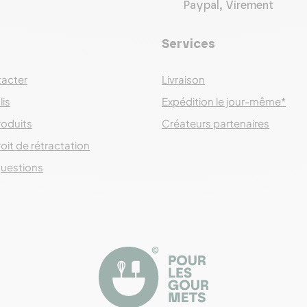
Paypal, Virement
Services
acter
Livraison
lis
Expédition le jour-même*
roduits
Créateurs partenaires
oit de rétractation
questions