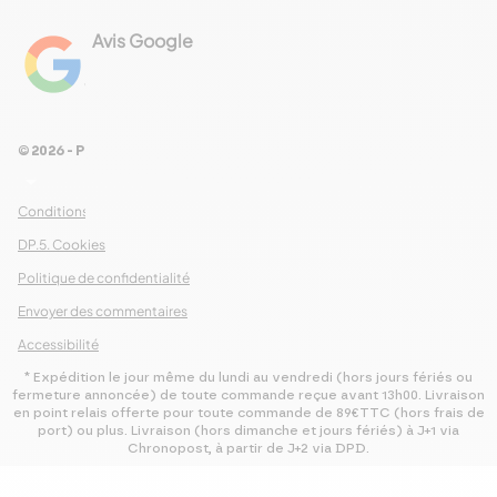
Avis Google
4.8
Voir les 461 avis
© 2026 - Pour Les Gourmets
arrow_drop_down
Conditions Générales de Ventes
DP.5. Cookies
Politique de confidentialité
Envoyer des commentaires
Accessibilité
* Expédition le jour même du lundi au vendredi (hors jours fériés ou
fermeture annoncée) de toute commande reçue avant 13h00. Livraison
en point relais offerte pour toute commande de 89€TTC (hors frais de
port) ou plus. Livraison (hors dimanche et jours fériés) à J+1 via
Chronopost, à partir de J+2 via DPD.