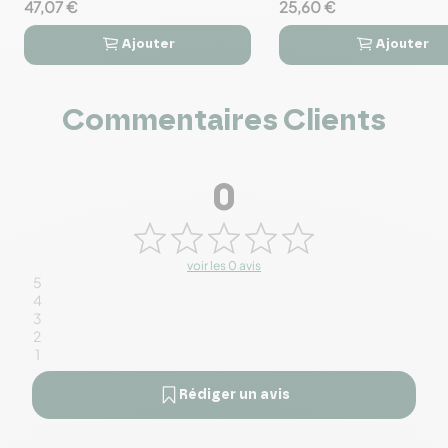
47,07 €
25,60 €
Ajouter
Ajouter




Commentaires Clients
0
voir les 0 avis
5
4
3
2
1
Rédiger un avis