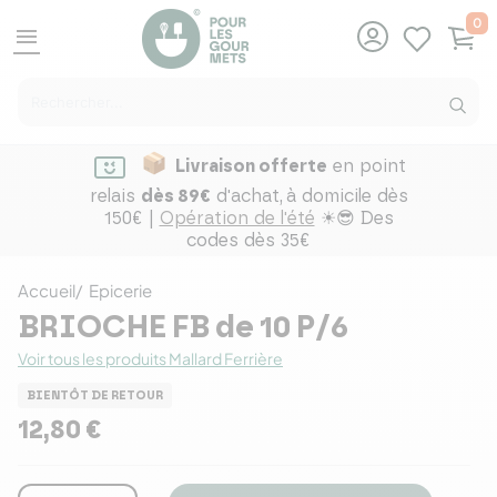
0
menu
Livraison offerte
en point
relais
dès 89€
d'achat,
à domicile dès
150€ |
Opération de l'été
☀😎 Des
codes dès 35€
Accueil
Epicerie
BRIOCHE FB de 10 P/6
Voir tous les produits Mallard Ferrière
BIENTÔT DE RETOUR
12,80 €