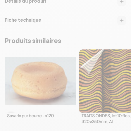
Détails du produit
Fiche technique
Produits similaires
Savarin pur beurre - x120
TRAITS ONDES, lot 10 fles,
favorite_border
favorite_border
320x250mm, Al