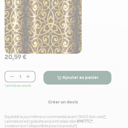
20,59 €


Ajouter au panier
1 article en stock
Créer un devis
Expédié le jour même si commandé avant 13h00 (lun-ven)
*
La livraison est gratuite en point relais dès
89€TTC
*
Livraison à J+1 disponible pour ce produit
*