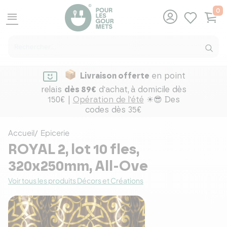
0
menu
Livraison offerte
en point
relais
dès 89€
d'achat,
à domicile dès
150€ |
Opération de l'été
☀😎 Des
codes dès 35€
Accueil
Epicerie
ROYAL 2, lot 10 fles,
320x250mm, All-Ove
Voir tous les produits Décors et Créations