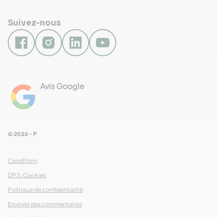
Suivez-nous
Avis Google
4.8
Voir les 461 avis
© 2026 - Pour Les Gourmets
arrow_drop_down
Conditions Générales de Ventes
DP.5. Cookies
Politique de confidentialité
Envoyer des commentaires