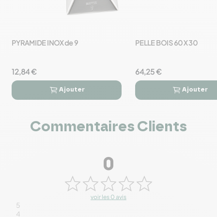
PYRAMIDE INOX de 9
PELLE BOIS 60 X 30
favorite_border
12,84 €
64,25 €
Ajouter
Ajouter




Commentaires Clients
0
voir les 0 avis
5
4