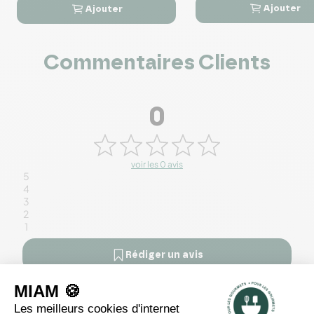
Ajouter
Ajouter




Commentaires Clients
0
voir les 0 avis
5
4
3
2
1
Rédiger un avis