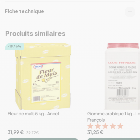
Fiche technique
Produits similaires
-19,46%
Fleur de maïs 5 kg - Ancel
Gomme arabique 1 kg - Lo
favorite_border
favorite_border
François
31,99 €
31,25 €
39.72€