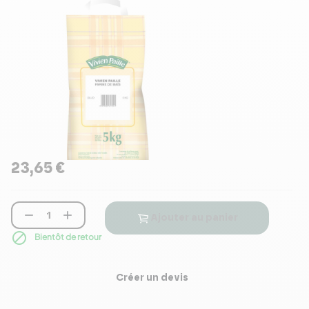
23,65 €


Ajouter au panier

Bientôt de retour
Créer un devis