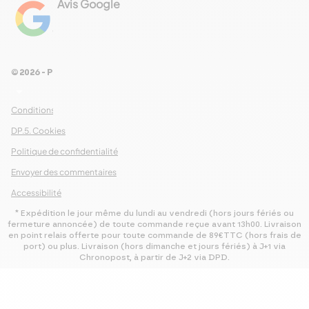
Avis Google
4.8
Voir les 461 avis
© 2026 - Pour Les Gourmets
arrow_drop_down
Conditions Générales de Ventes
DP.5. Cookies
Politique de confidentialité
Envoyer des commentaires
Accessibilité
* Expédition le jour même du lundi au vendredi (hors jours fériés ou
fermeture annoncée) de toute commande reçue avant 13h00. Livraison
en point relais offerte pour toute commande de 89€TTC (hors frais de
port) ou plus. Livraison (hors dimanche et jours fériés) à J+1 via
Chronopost, à partir de J+2 via DPD.