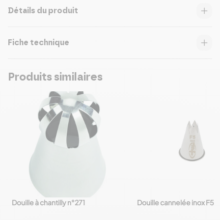
Détails du produit
Fiche technique
Produits similaires
Douille à chantilly n°271
Douille cannelée inox F5
favorite_border
favorite_border