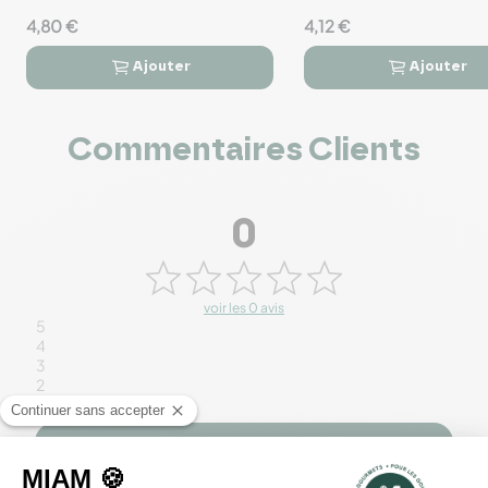
4,80 €
4,12 €
Ajouter
Ajouter




Commentaires Clients
0
voir les 0 avis
5
4
3
2
1
Rédiger un avis