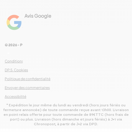
Avis Google
4.8
Voir les 461 avis
© 2026 - Pour Les Gourmets
arrow_drop_down
Conditions Générales de Ventes
DP.5. Cookies
Politique de confidentialité
Envoyer des commentaires
Accessibilité
* Expédition le jour même du lundi au vendredi (hors jours fériés ou
fermeture annoncée) de toute commande reçue avant 13h00. Livraison
en point relais offerte pour toute commande de 89€TTC (hors frais de
port) ou plus. Livraison (hors dimanche et jours fériés) à J+1 via
Chronopost, à partir de J+2 via DPD.