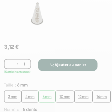
3,12 €


Ajouter au panier
15 articles en stock
Taille
6 mm
:
3 mm
4 mm
6 mm
10 mm
12 mm
16 mm
Numéro
5 dents
: