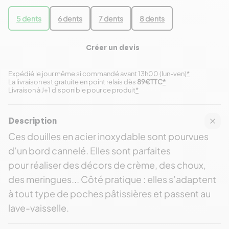
5 dents
6 dents
7 dents
8 dents
Créer un devis
Expédié le jour même si commandé avant 13h00 (lun-ven)
*
La livraison est gratuite en point relais dès
89€TTC
*
Livraison à J+1 disponible pour ce produit
*
Description
Ces douilles en acier inoxydable sont pourvues
d’un bord cannelé. Elles sont parfaites
pour réaliser des décors de crème, des choux,
des meringues... Côté pratique : elles s’adaptent
à tout type de poches pâtissières et passent au
lave-vaisselle.