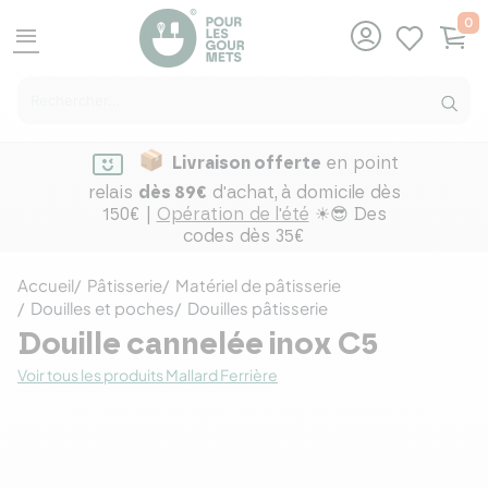
0
menu
Livraison offerte
en point
relais
dès 89€
d'achat,
à domicile dès
150€ |
Opération de l'été
☀😎 Des
codes dès 35€
Accueil
Pâtisserie
Matériel de pâtisserie
Douilles et poches
Douilles pâtisserie
Douille cannelée inox C5
Voir tous les produits Mallard Ferrière