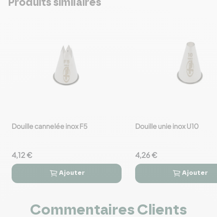
Produits similaires
Douille cannelée inox F5
Douille unie inox U10
favorite_border
favorite_border
4,12 €
4,26 €
Ajouter
Ajouter




Commentaires Clients