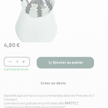
4,80 €


Ajouter au panier
6 articles en stock
Créer un devis
Expédié aujourd’hui si vous commandez dans les 9 heures et 3
minutes
*
La livraison est gratuite en point relais dès
89€TTC
*
Livraison à J+1 disponible pour ce produit
*