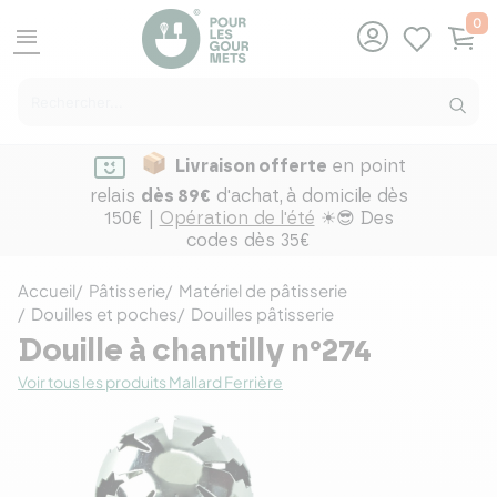
0
menu
Livraison offerte
en point
relais
dès 89€
d'achat,
à domicile dès
150€ |
Opération de l'été
☀😎 Des
codes dès 35€
Accueil
Pâtisserie
Matériel de pâtisserie
Douilles et poches
Douilles pâtisserie
Douille à chantilly n°274
Voir tous les produits Mallard Ferrière