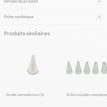
Détails du produit
Fiche technique
Produits similaires
Douille cannelée inox C8
Boîte 6 douilles cannelées
favorite_border
favorite_border