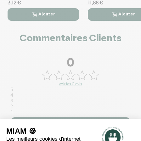
3,12 €
11,88 €
Ajouter
Ajouter




Commentaires Clients
0
voir les 0 avis
5
4
3
2
1
Rédiger un avis