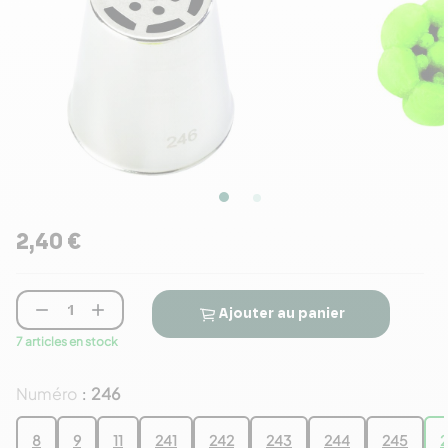
2,40 €


Ajouter au panier
7 articles en stock
Numéro
246
:
8
9
11
241
242
243
244
245