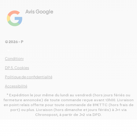
Avis Google
4.8
Voir les 461 avis
© 2026 - Pour Les Gourmets
arrow_drop_down
Conditions Générales de Ventes
DP.5. Cookies
Politique de confidentialité
Accessibilité
* Expédition le jour même du lundi au vendredi (hors jours fériés ou
fermeture annoncée) de toute commande reçue avant 13h00. Livraison
en point relais offerte pour toute commande de 89€TTC (hors frais de
port) ou plus. Livraison (hors dimanche et jours fériés) à J+1 via
Chronopost, à partir de J+2 via DPD.