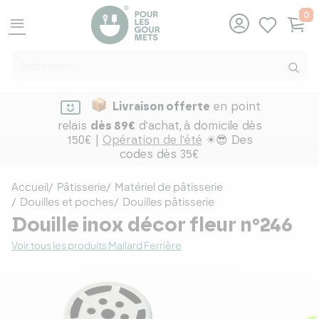
0
menu
Livraison offerte
en point
relais
dès 89€
d'achat,
à domicile dès
150€ |
Opération de l'été
☀😎 Des
codes dès 35€
Accueil
Pâtisserie
Matériel de pâtisserie
Douilles et poches
Douilles pâtisserie
Douille inox décor fleur n°246
Voir tous les produits Mallard Ferrière