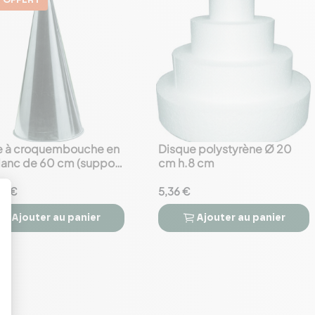
 OFFERT
 à croquembouche en
Disque polystyrène Ø 20
favorite_border
blanc de 60 cm (support
cm h.8 cm
oux pour pièce montée)
90 €
5,36 €
Ajouter
au panier
Ajouter
au panier


