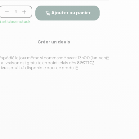


Ajouter au panier
6 articles en stock
Créer un devis
Expédié le jour même si commandé avant 13h00 (lun-ven)
*
La livraison est gratuite en point relais dès
89€TTC
*
Livraison à J+1 disponible pour ce produit
*