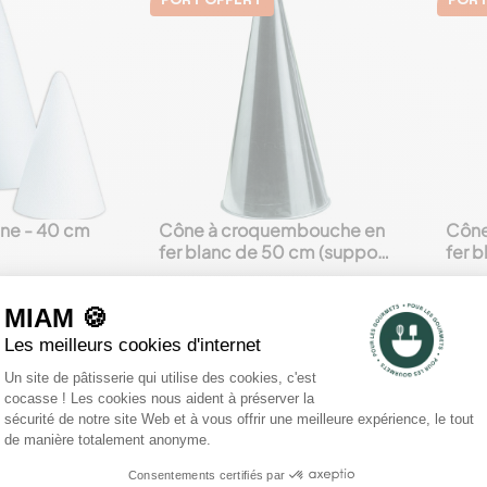
PORT OFFERT
PORT
ne - 40 cm
Cône à croquembouche en
Cône
favorite_border
favorite_border
fer blanc de 50 cm (support
fer 
à choux pour pièce montée)
à ch
120,55 €
145,
au panier
Ajouter
au panier



mmentaires Clients