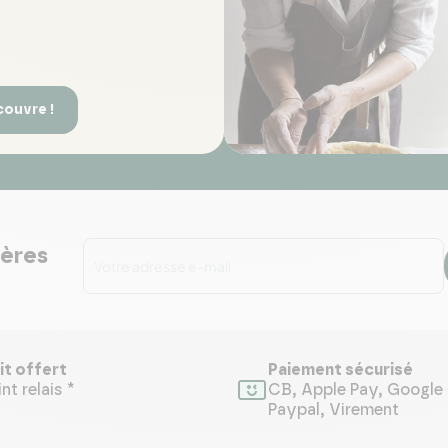
couvre !
ières
it offert
Paiement sécurisé
nt relais *
CB, Apple Pay, Google 
Paypal, Virement