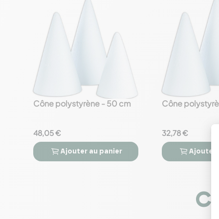
Cône polystyrène - 50 cm
Cône polystyrè
favorite_border
favorite_border
48,05 €
32,78 €
Ajouter
au panier
Ajouter




Co