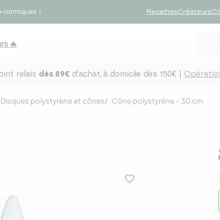
o-nomiques !
Recettes
Créateurs
Co
rs 🔥
int relais
dès 89€
d'achat,
à domicile dès 150€ |
Opération
Disques polystyrène et cônes
Cône polystyrène - 30 cm
favorite_border