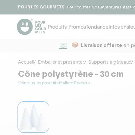
POUR LES GOURMETS
Pour toutes vos aventures gastr
Produits
Promos
Tendance
Infos chaleu
Livraison offerte
en po
Accueil
Emballer et présenter
Supports à gâteaux
Cône polystyrène - 30 cm
Voir tous les produits Mallard Ferrière