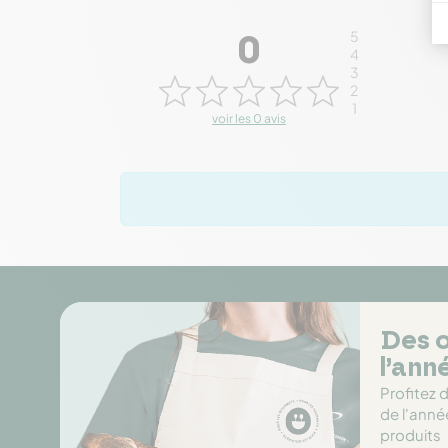
5
0
4
3
2
1
voir les 0 avis
Des o
l’ann
Profitez 
de l'anné
produits