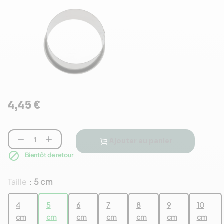
4,45 €


Ajouter au panier

Bientôt de retour
Taille
5 cm
:
4
5
6
7
8
9
10
cm
cm
cm
cm
cm
cm
cm