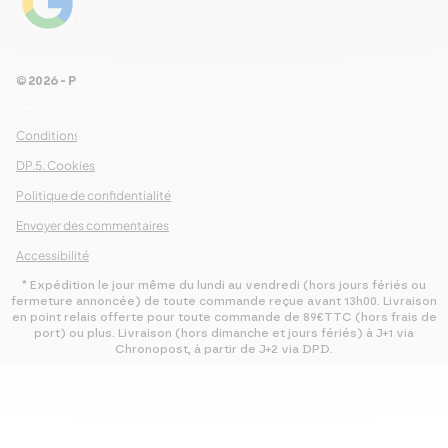
4.8
Voir les 461 avis
© 2026 - Pour Les Gourmets
arrow_drop_down
Conditions Générales de Ventes
DP.5. Cookies
Politique de confidentialité
Envoyer des commentaires
Accessibilité
* Expédition le jour même du lundi au vendredi (hors jours fériés ou
fermeture annoncée) de toute commande reçue avant 13h00. Livraison
en point relais offerte pour toute commande de 89€TTC (hors frais de
port) ou plus. Livraison (hors dimanche et jours fériés) à J+1 via
Chronopost, à partir de J+2 via DPD.