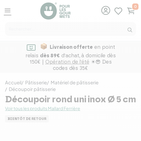
0
menu
Livraison offerte
en point
relais
dès 89€
d'achat,
à domicile dès
150€ |
Opération de l'été
☀😎 Des
codes dès 35€
Accueil
Pâtisserie
Matériel de pâtisserie
Découpoir pâtisserie
Découpoir rond uni inox Ø 5 cm
Voir tous les produits Mallard Ferrière
BIENTÔT DE RETOUR