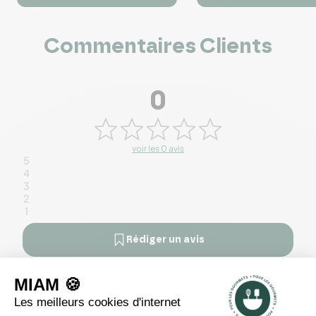




Commentaires Clients
0
voir les 0 avis
5
4
3
2
1
Rédiger un avis
Il n'y a pas encore d'avis pour ce produit.