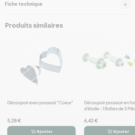
Fiche technique
Produits similaires
Découpoir avec poussoir "Coeur"
Découpoir poussoir en f
favorite_border
favorite_border
d'étoile - 1 Boîtes de 3 Pi
5,28 €
6,42 €
Ajouter
Ajouter