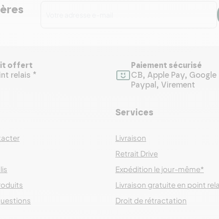
ières
it offert
Paiement sécurisé
nt relais *
CB, Apple Pay, Google 
Paypal, Virement
Services
acter
Livraison
Retrait Drive
lis
Expédition le jour-même*
roduits
Livraison gratuite en point rel
questions
Droit de rétractation