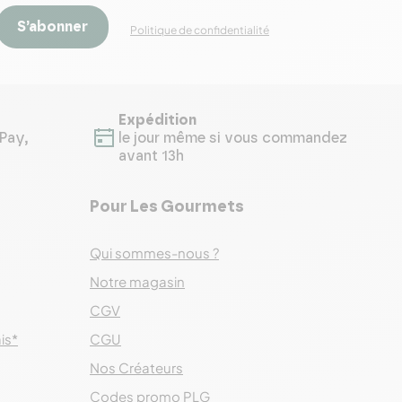
S’abonner
Politique de confidentialité
Expédition
Pay,
le jour même si vous commandez
avant 13h
Pour Les Gourmets
Qui sommes-nous ?
Notre magasin
CGV
ais*
CGU
Nos Créateurs
Codes promo PLG