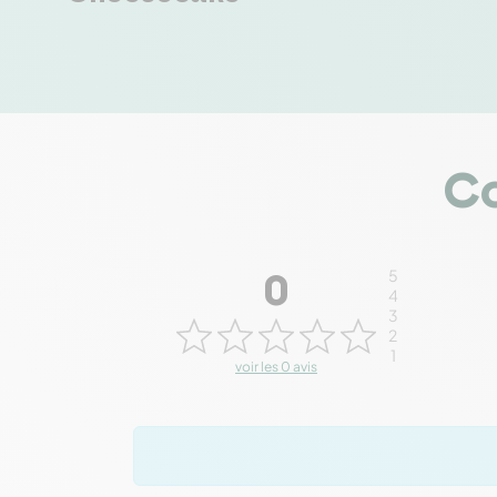
Co
5
0
4
3
2
1
voir les 0 avis