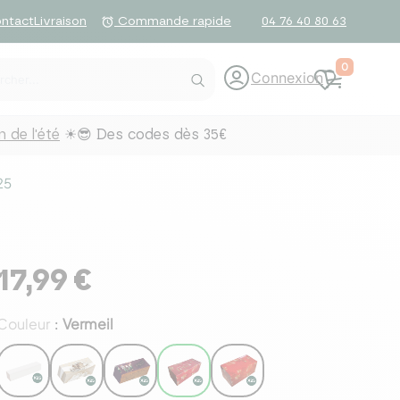
ntact
Livraison
04 76 40 80 63
alarm
Commande rapide
0
Connexion
 de l'été
☀😎 Des codes dès 35€
25
17,99 €
Couleur
Vermeil
: