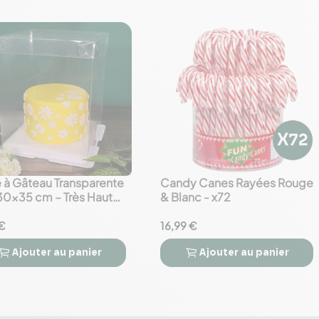
e à Gâteau Transparente
Candy Canes Rayées Rouge
favorite_border
0×35 cm – Très Haute
& Blanc - x72
gide
€
16,99 €
Ajouter
au panier
Ajouter
au panier


