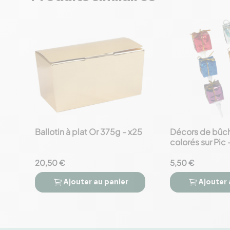
Ballotin à plat Or 375g - x25
Décors de bûc
favorite_border
favorite_border
colorés sur Pic 
sujets festifs
20,50 €
5,50 €
Ajouter
au panier
Ajouter



