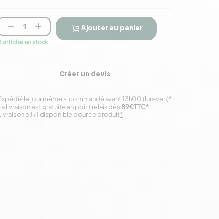


Ajouter au panier
8 articles en stock
Créer un devis
Expédié le jour même si commandé avant 13h00 (lun-ven)
*
La livraison est gratuite en point relais dès
89€TTC
*
Livraison à J+1 disponible pour ce produit
*