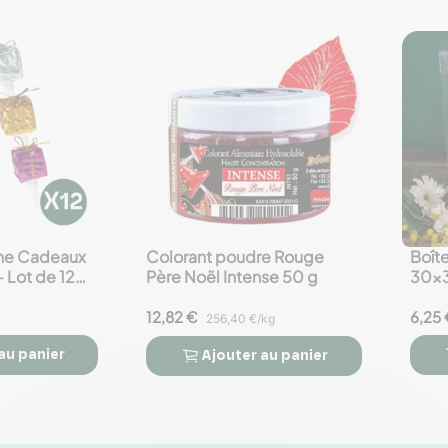
he Cadeaux
Colorant poudre Rouge
Boît
favorite_border
favorite_border
– Lot de 12
Père Noël Intense 50 g
30×3
et Ri
12,82 €
6,25 
256,40 €/kg
au panier
Ajouter
au panier


