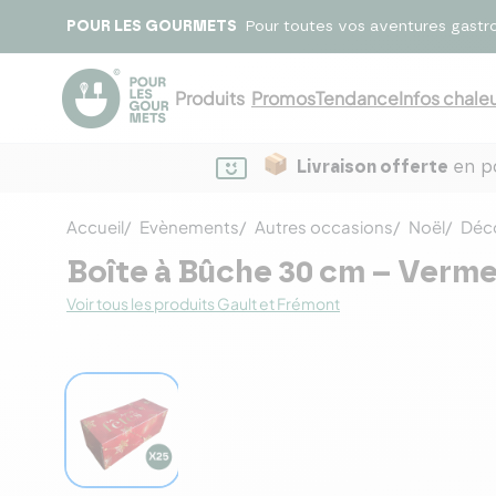
POUR LES GOURMETS
Pour toutes vos aventures gastr
Produits
Promos
Tendance
Infos chaleu
Livraison offerte
en po
Accueil
Evènements
Autres occasions
Noël
Déco
Boîte à Bûche 30 cm – Vermei
Voir tous les produits Gault et Frémont