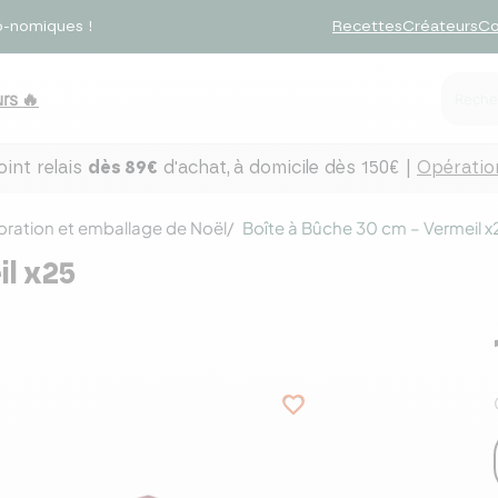
o-nomiques !
Recettes
Créateurs
Co
rs 🔥
int relais
dès 89€
d'achat,
à domicile dès 150€ |
Opération
ration et emballage de Noël
Boîte à Bûche 30 cm – Vermeil x
l x25
favorite_border