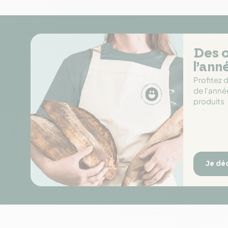
Des o
l’ann
Profitez 
de l'anné
produits
Je dé